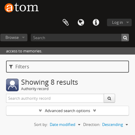
Log in
Browse
access to memories.
Filters
Showing 8 results
Authority record
Advanced search options
Sort by:
Date modified
Direction:
Descending