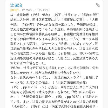
辻保治
00001
Person
1935-1998
故・辻保治氏（1935～98年）（以下，辻氏）は，1953年に近江
絹糸に入社後，同社彦根工場において深夜業に従事し，「人権
争議」（1954年）で中心的な役割を果たした。争議終結後は，
労組彦根支部教宣部で「らくがき運動」を職場新聞に発展させ
ると同時に職場闘争委員会を組織し，各職場に労働運動を根付
かせる独自の運動スタイルを実現させた。一方で，サークル活
動家としても活躍し，詩サークル『噴煙』を結成するなど，近
江絹糸労働者の創作活動に大きな影響を与えた。辻氏は自ら彦
根の地域文芸サークル誌『熔岩』にも参加した。1957～58年に
近江絹糸労組の分裂騒動が起こった際には，反主流派である大
垣方針派の立場をとった。
1962年，辻氏は近江絹糸を退職したが，その後も労働詩，労働
運動にかかわり，晩年は地名研究に情熱を注いだ。
なお，辻氏の著作としては，「近江絹糸ストライキに参加して
―〈メモ〉工員ツジの場合」（『大阪労働運動史研究』
（15），pp.10-18）（２）がある。同号には入江スナエ氏の口
述記録と質疑応答（辻氏も参加）を収めた「近江絹糸の思い
出」（『大阪労働運動史研究』（15），pp.20-32）も掲載され
ている。また，辻氏の妻である朝子氏がまとめた辻氏の遺稿集
『地を這う』（1998）には，病床での詩や佐渡在住の民俗学・