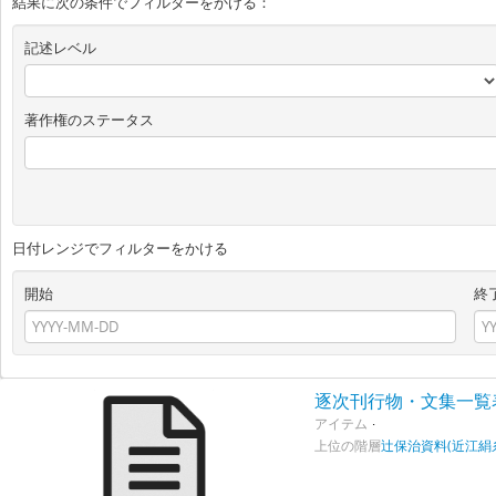
結果に次の条件でフィルターをかける：
記述レベル
著作権のステータス
日付レンジでフィルターをかける
開始
終
逐次刊行物・文集一覧表
アイテム
上位の階層
辻保治資料(近江絹