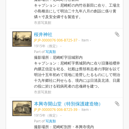
キャプション：尼崎町の内竹谷新田に在り、工場主
小島種吉にして明治二十九年八月の創設に係り黄
燐々寸及安全燐寸を製造す。
市原写真館
桜井神社
JP JP-3000076 006-B725-37
Item
1915年（推定）
Part of
写真類
撮影場所：尼崎町字旧城郭内
キャプション：尼崎町字舊城郭内に在り旧藩祖櫻井
内膳正信定を祀る、社殿は舊領有志者の淨財を以て
明治十五年初めて現地に造營したるものにして明治
十九年郷社に列せらる、境内には日清及北清、日露
の役に於ける戦病死者の忠魂碑を建つ。
市原写真館
本興寺開山堂（特別保護建造物）
JP JP-3000076 006-B725-39
Item
1915年（推定）
Part of
写真類
撮影場所：尼崎町別所・本興寺境内