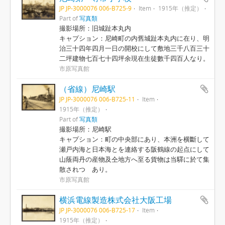
JP JP-3000076 006-B725-9
Item
1915年（推定）
Part of
写真類
撮影場所：旧城趾本丸内
キャプション：尼崎町の内舊城趾本丸内に在り、明
治三十四年四月一日の開校にして敷地三千八百三十
二坪建物七百七十四坪余現在生徒數千四百人なり。
市原写真館
（省線）尼崎駅
JP JP-3000076 006-B725-11
Item
1915年（推定）
Part of
写真類
撮影場所：尼崎駅
キャプション：町の中央部にあり、本洲を横斷して
瀬戸内海と日本海とを連絡する阪鶴線の起点にして
山蔭両丹の産物及仝地方へ至る貨物は当驛に於て集
散されつゝあり。
市原写真館
横浜電線製造株式会社大阪工場
JP JP-3000076 006-B725-17
Item
1915年（推定）