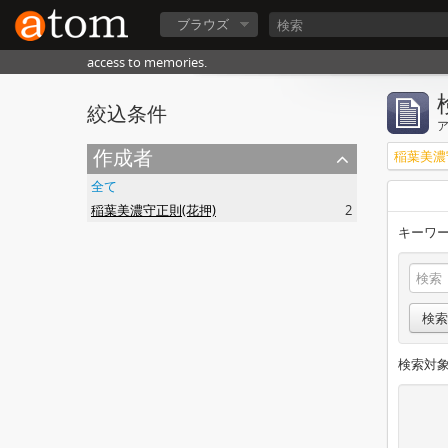
ブラウズ
access to memories.
絞込条件
作成者
稲葉美濃
全て
稲葉美濃守正則(花押)
2
キーワー
検索
検索対象