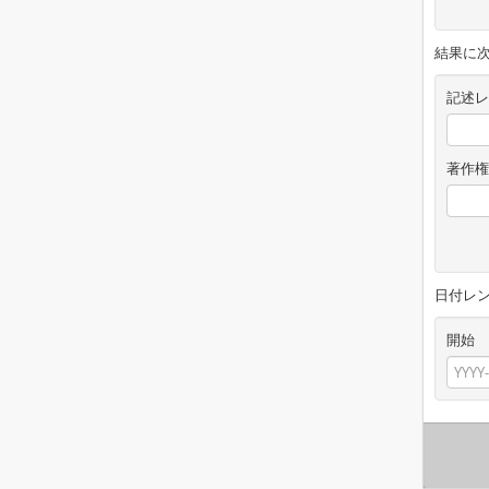
結果に
記述レ
著作権
日付レ
開始