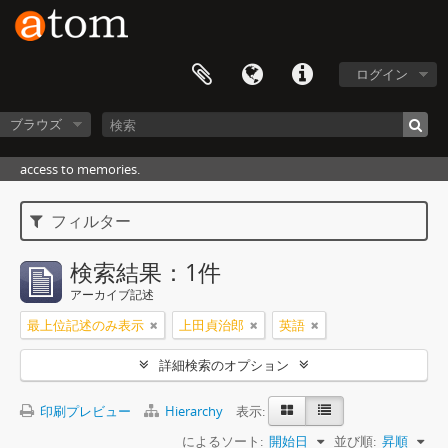
ログイン
ブラウズ
access to memories.
フィルター
検索結果：1件
アーカイブ記述
最上位記述のみ表示
上田貞治郎
英語
詳細検索のオプション
印刷プレビュー
Hierarchy
表示:
によるソート:
開始日
並び順:
昇順