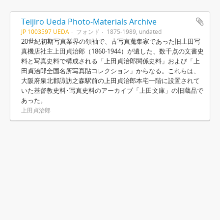
Teijiro Ueda Photo-Materials Archive
JP 1003597 UEDA
フォンド
1875-1989, undated
20世紀初期写真業界の領袖で、古写真蒐集家であった旧上田写
真機店社主上田貞治郎（1860-1944）が遺した、数千点の文書史
料と写真史料で構成される「上田貞治郎関係史料」および「上
田貞治郎全国名所写真貼コレクション」からなる。これらは、
大阪府泉北郡諏訪之森駅前の上田貞治郎本宅一階に設置されて
いた基督教史料･写真史料のアーカイブ「上田文庫」の旧蔵品で
あった。
上田貞治郎