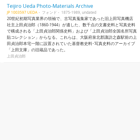
Teijiro Ueda Photo-Materials Archive
JP 1003597 UEDA
フォンド
1875-1989, undated
20世紀初期写真業界の領袖で、古写真蒐集家であった旧上田写真機店
社主上田貞治郎（1860-1944）が遺した、数千点の文書史料と写真史料
で構成される「上田貞治郎関係史料」および「上田貞治郎全国名所写真
貼コレクション」からなる。これらは、大阪府泉北郡諏訪之森駅前の上
田貞治郎本宅一階に設置されていた基督教史料･写真史料のアーカイブ
「上田文庫」の旧蔵品であった。
上田貞治郎