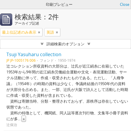
印刷プレビュー
Close
検索結果：2件
アーカイブ記述
最上位記述のみ表示
英語
詳細検索のオプション
Tsuji Yasuharu collection
JP JP-1005176 006
フォンド
1950-1974
辻コレクション所収資料の大部分は、辻氏が近江絹糸に在籍していた
1953年から9年間の近江絹糸労働組合運動や文化・表現運動活動、サー
クル活動に伴って、作成・収受されたものである。ただし、「人権争
議」（1954年）の時期の資料は少なく、争議終結後の1950年代の資料
が大部分を占める。また、一部、辻氏が大阪で詩人として活動した時期
に作成・収受した資料が含まれている。
資料は寄贈当時、分類・整理されておらず、原秩序は存在していない
状態であった。
資料の特徴として、機関紙、同人誌等逐次刊行物、文集等小冊子資料
にが多
...
»
辻保治