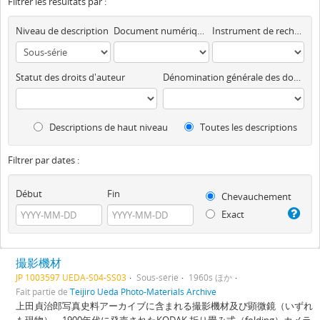
Filtrer les résultats par :
Niveau de description
Document numérique disponible
Instrument de recherche
Statut des droits d'auteur
Dénomination générale des documents
Descriptions de haut niveau
Toutes les descriptions
Filtrer par dates :
Début
Fin
Chevauchement
Exact
撮影機材
JP 1003597 UEDA-S04-SS03
Sous-série
1960s ほか
Fait partie de
Teijiro Ueda Photo-Materials Archive
上田貞治郎写真史料アーカイブに含まれる撮影機材及び顕微鏡（いずれ
も現物）。1900年代に発売されたKODAK 折り畳み式（folding）カメラ