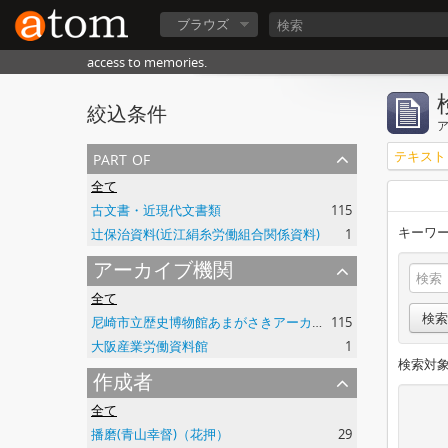
ブラウズ
access to memories.
絞込条件
part of
テキスト
全て
古文書・近現代文書類
115
キーワー
辻保治資料(近江絹糸労働組合関係資料)
1
アーカイブ機関
全て
検索
尼崎市立歴史博物館あまがさきアーカイブズ
115
大阪産業労働資料館
1
検索対象
作成者
全て
播磨(青山幸督)（花押）
29