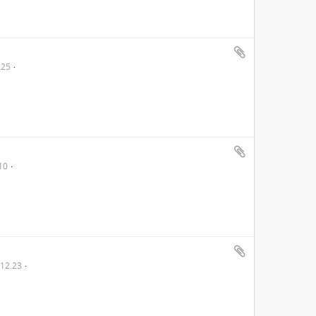
.25
10
12.23