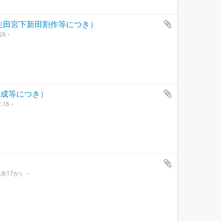
生田宮下新田割作等につき）
26
完成等につき）
.16
寛永17か）