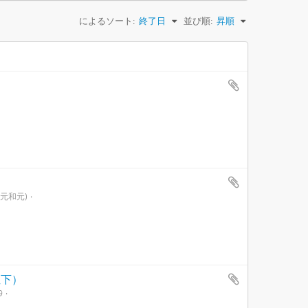
によるソート:
終了日
並び順:
昇順
・元和元)
位下）
9