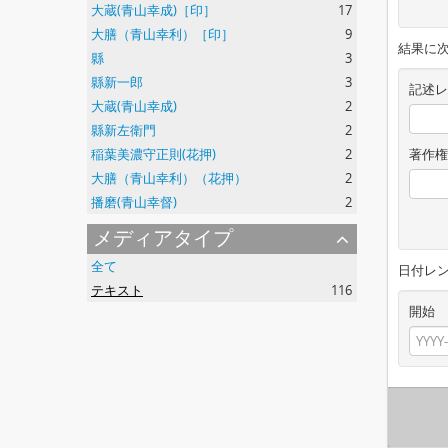
大蔵(青山幸成)［印］
17
大膳（青山幸利）［印］
9
結果に
縣
3
縣新一郎
3
記述レ
大蔵(青山幸成)
2
縣新左衛門
2
稲葉美濃守正則(花押)
2
著作権
大膳（青山幸利）（花押）
2
播磨(青山幸督)
2
メディアタイプ
全て
日付レ
テキスト
116
開始