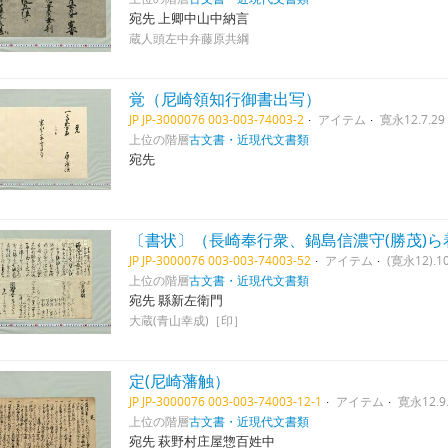
宛先 上卿中山中納言
蔵人頭左中弁藤原共綱
覚（尼崎領知行御書出写）
JP JP-3000076 003-003-74003-2
アイテム
寛永12.7.29
上位の階層
古文書・近現代文書類
宛先
〔書状〕（長崎奉行衆、鍋島信濃守(勝茂)
JP JP-3000076 003-003-74003-52
アイテム
(寛永12).10
上位の階層
古文書・近現代文書類
宛先 縣新左衛門
大蔵(青山幸成)［印］
定(尼崎藩触）
JP JP-3000076 003-003-74003-12-1
アイテム
寛永12.9
上位の階層
古文書・近現代文書類
宛先 萩野村庄屋惣百姓中