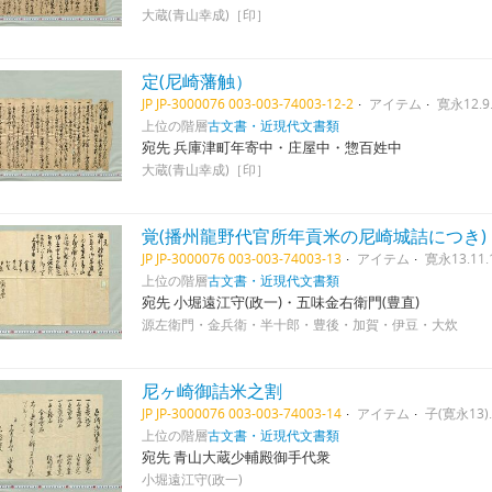
大蔵(青山幸成)［印］
定(尼崎藩触）
JP JP-3000076 003-003-74003-12-2
アイテム
寛永12.9
上位の階層
古文書・近現代文書類
宛先 兵庫津町年寄中・庄屋中・惣百姓中
大蔵(青山幸成)［印］
覚(播州龍野代官所年貢米の尼崎城詰につき)
JP JP-3000076 003-003-74003-13
アイテム
寛永13.11.
上位の階層
古文書・近現代文書類
宛先 小堀遠江守(政一)・五味金右衛門(豊直)
源左衛門・金兵衛・半十郎・豊後・加賀・伊豆・大炊
尼ヶ崎御詰米之割
JP JP-3000076 003-003-74003-14
アイテム
子(寛永13).
上位の階層
古文書・近現代文書類
宛先 青山大蔵少輔殿御手代衆
小堀遠江守(政一)