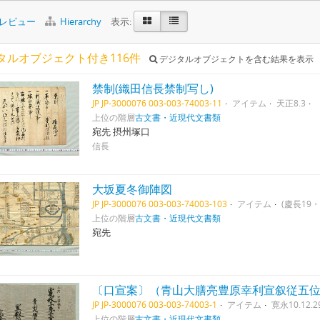
レビュー
Hierarchy
表示:
タルオブジェクト付き116件
デジタルオブジェクトを含む結果を表示
禁制(織田信長禁制写し)
JP JP-3000076 003-003-74003-11
アイテム
天正8.3
上位の階層
古文書・近現代文書類
宛先 摂州塚口
信長
大坂夏冬御陣図
JP JP-3000076 003-003-74003-103
アイテム
(慶長19
上位の階層
古文書・近現代文書類
宛先
〔口宣案〕（青山大膳亮豊原幸利宣叙従五
JP JP-3000076 003-003-74003-1
アイテム
寛永10.12.2
上位の階層
古文書・近現代文書類