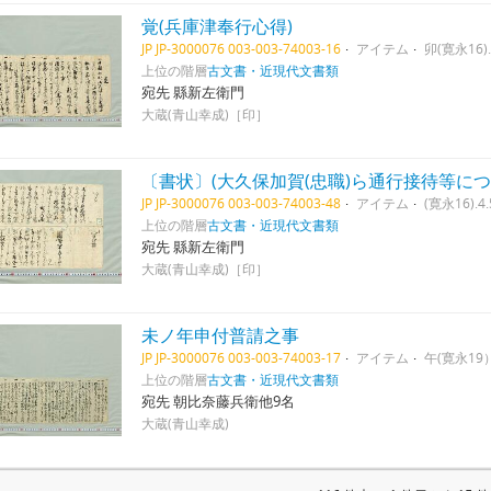
覚(兵庫津奉行心得)
JP JP-3000076 003-003-74003-16
アイテム
卯(寛永16).
上位の階層
古文書・近現代文書類
宛先 縣新左衛門
大蔵(青山幸成)［印］
〔書状〕(大久保加賀(忠職)ら通行接待等に
JP JP-3000076 003-003-74003-48
アイテム
(寛永16).4.
上位の階層
古文書・近現代文書類
宛先 縣新左衛門
大蔵(青山幸成)［印］
未ノ年申付普請之事
JP JP-3000076 003-003-74003-17
アイテム
午(寛永19）
上位の階層
古文書・近現代文書類
宛先 朝比奈藤兵衛他9名
大蔵(青山幸成)