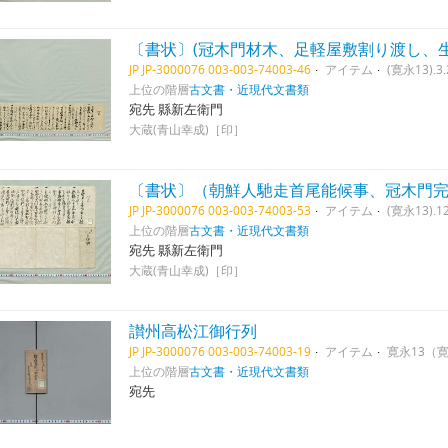
〔書状〕(冠木門材木、足軽屋敷割り渡し、
JP JP-3000076 003-003-74003-46
アイテム
(寛永13).3.
上位の階層
古文書・近現代文書類
宛先 縣新左衛門
大蔵(青山幸成)［印］
〔書状〕（朝鮮人馳走首尾能候事、冠木門
JP JP-3000076 003-003-74003-53
アイテム
(寛永13).12
上位の階層
古文書・近現代文書類
宛先 縣新左衛門
大蔵(青山幸成)［印］
讃州高松江御行列
JP JP-3000076 003-003-74003-19
アイテム
寛永13（
上位の階層
古文書・近現代文書類
宛先