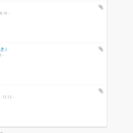
8.10
つき）
5
.12.12