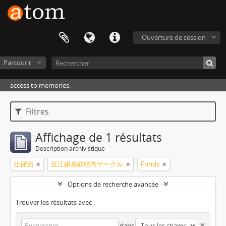
Ouverture de session
Parcourir
access to memories.
Filtres
Affichage de 1 résultats
Description archivistique
辻保治
近江絹糸紡績内サークル
Fonds
Options de recherche avancée
Trouver les résultats avec :
dans