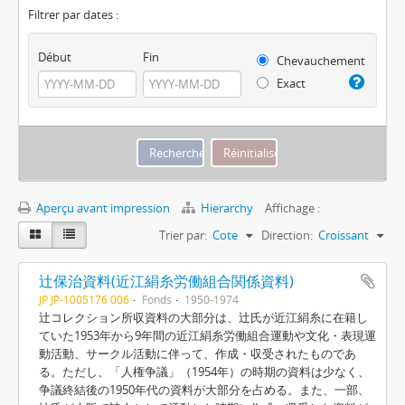
Filtrer par dates :
Début
Fin
Chevauchement
Exact
Aperçu avant impression
Hierarchy
Affichage :
Trier par:
Cote
Direction:
Croissant
辻保治資料(近江絹糸労働組合関係資料)
JP JP-1005176 006
Fonds
1950-1974
辻コレクション所収資料の大部分は、辻氏が近江絹糸に在籍し
ていた1953年から9年間の近江絹糸労働組合運動や文化・表現運
動活動、サークル活動に伴って、作成・収受されたものであ
る。ただし、「人権争議」（1954年）の時期の資料は少なく、
争議終結後の1950年代の資料が大部分を占める。また、一部、