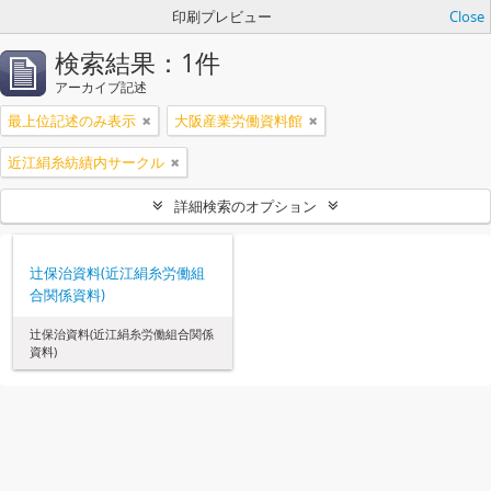
印刷プレビュー
Close
検索結果：1件
アーカイブ記述
最上位記述のみ表示
大阪産業労働資料館
近江絹糸紡績内サークル
詳細検索のオプション
辻保治資料(近江絹糸労働組
合関係資料)
辻保治資料(近江絹糸労働組合関係
資料)