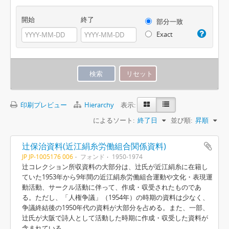
開始
終了
部分一致
Exact
印刷プレビュー
Hierarchy
表示:
によるソート:
終了日
並び順:
昇順
辻保治資料(近江絹糸労働組合関係資料)
JP JP-1005176 006
フォンド
1950-1974
辻コレクション所収資料の大部分は、辻氏が近江絹糸に在籍し
ていた1953年から9年間の近江絹糸労働組合運動や文化・表現運
動活動、サークル活動に伴って、作成・収受されたものであ
る。ただし、「人権争議」（1954年）の時期の資料は少なく、
争議終結後の1950年代の資料が大部分を占める。また、一部、
辻氏が大阪で詩人として活動した時期に作成・収受した資料が
含まれている。