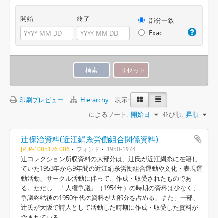
開始
終了
部分一致
Exact
印刷プレビュー
Hierarchy
表示:
によるソート:
開始日
並び順:
昇順
辻保治資料(近江絹糸労働組合関係資料)
JP JP-1005176 006
フォンド
1950-1974
辻コレクション所収資料の大部分は、辻氏が近江絹糸に在籍し
ていた1953年から9年間の近江絹糸労働組合運動や文化・表現運
動活動、サークル活動に伴って、作成・収受されたものであ
る。ただし、「人権争議」（1954年）の時期の資料は少なく、
争議終結後の1950年代の資料が大部分を占める。また、一部、
辻氏が大阪で詩人として活動した時期に作成・収受した資料が
含まれている。