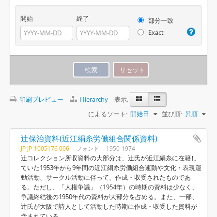
開始
終了
部分一致
Exact
印刷プレビュー
Hierarchy
表示:
によるソート:
開始日
並び順:
昇順
辻保治資料(近江絹糸労働組合関係資料)
JP JP-1005176 006
フォンド
1950-1974
辻コレクション所収資料の大部分は、辻氏が近江絹糸に在籍し
ていた1953年から9年間の近江絹糸労働組合運動や文化・表現運
動活動、サークル活動に伴って、作成・収受されたものであ
る。ただし、「人権争議」（1954年）の時期の資料は少なく、
争議終結後の1950年代の資料が大部分を占める。また、一部、
辻氏が大阪で詩人として活動した時期に作成・収受した資料が
含まれている。