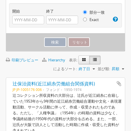
開始
終了
部分一致
Exact
印刷プレビュー
Hierarchy
表示:
によるソート:
終了日
並び順:
昇順
辻保治資料(近江絹糸労働組合関係資料)
JP JP-1005176 006
フォンド
1950-1974
辻コレクション所収資料の大部分は、辻氏が近江絹糸に在籍し
ていた1953年から9年間の近江絹糸労働組合運動や文化・表現運
動活動、サークル活動に伴って、作成・収受されたものであ
る。ただし、「人権争議」（1954年）の時期の資料は少なく、
争議終結後の1950年代の資料が大部分を占める。また、一部、
辻氏が大阪で詩人として活動した時期に作成・収受した資料が
含まれている。