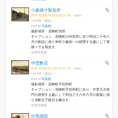
小森燐寸製造所
JP JP-3000076 006-B725-30
Item
1915年（推定）
Part of
写真類
撮影場所：尼崎町別所
キャプション：尼崎町の内別所に在り明治二十年八
月の創設に係り本町小森純一の經營する處にして黄
燐々寸を製造す。
市原写真館
中埜酢店
JP JP-3000076 006-B725-34
Item
1915年（推定）
Part of
写真類
撮影場所：尼崎町字別所町
キャプション：尼崎町字別所町に在り、中埜又左衛
門の經營する處にして明治三十八年六月の創業に係
り清酢五千餘石を釀出す。
市原写真館
中馬病院