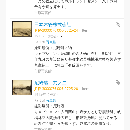
一月の設立にしてポルトランドセメント八十六萬一
千有余圓を算出す。
市原写真館
日本木管株式会社
JP JP-3000076 006-B725-24
Item
1915年（推定）
Part of
写真類
撮影場所：尼崎町大物
キャプション：尼崎町の内大物に在り、明治四十三
年九月の創設に係り各種木管及機械用木杼を製造す
其産額二十七萬五千有餘圓を算す。
市原写真館
尼崎港 其ノ二
JP JP-3000076 006-B725-28
Item
1915年（推定）
Part of
写真類
撮影場所：尼崎港
キャプション：夕日西山に舂かんとし彩霞靉靆、帆
檣林立の間漁舟去來し、櫓聲款乃風に從ふて至る、
詩趣津々盡くるを知らず、亦此港の絶勝なり。
市原写真館