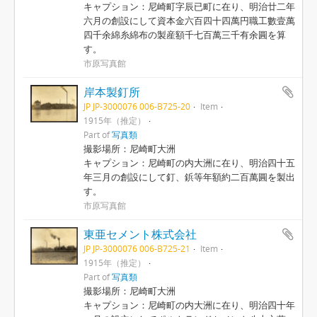
キャプション：尼崎町字辰已町に在り、明治廿二年
六月の創設にして資本金六百四十四萬円職工數壹萬
四千余綿糸綿布の製産額千七百萬三千有余圓を算
す。
市原写真館
岸本製釘所
JP JP-3000076 006-B725-20
Item
1915年（推定）
Part of
写真類
撮影場所：尼崎町大洲
キャプション：尼崎町の内大洲に在り、明治四十五
年三月の創設にして釘、鋲等年額約二百萬圓を製出
す。
市原写真館
東亜セメント株式会社
JP JP-3000076 006-B725-21
Item
1915年（推定）
Part of
写真類
撮影場所：尼崎町大洲
キャプション：尼崎町の内大洲に在り、明治四十年