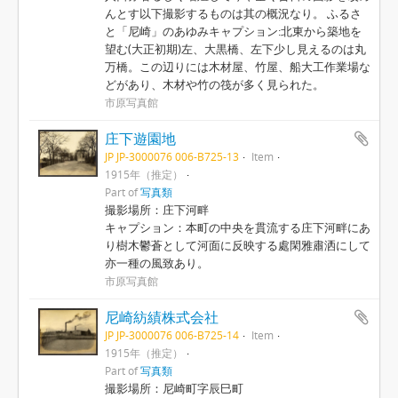
んとす以下撮影するものは其の概況なり。 ふるさ
と「尼崎」のあゆみキャプション:北東から築地を
望む(大正初期)左、大黒橋、左下少し見えるのは丸
万橋。この辺りには木材屋、竹屋、船大工作業場な
どがあり、木材や竹の筏が多く見られた。
市原写真館
庄下遊園地
JP JP-3000076 006-B725-13
Item
1915年（推定）
Part of
写真類
撮影場所：庄下河畔
キャプション：本町の中央を貫流する庄下河畔にあ
り樹木鬱蒼として河面に反映する處閑雅肅洒にして
亦一種の風致あり。
市原写真館
尼崎紡績株式会社
JP JP-3000076 006-B725-14
Item
1915年（推定）
Part of
写真類
撮影場所：尼崎町字辰巳町