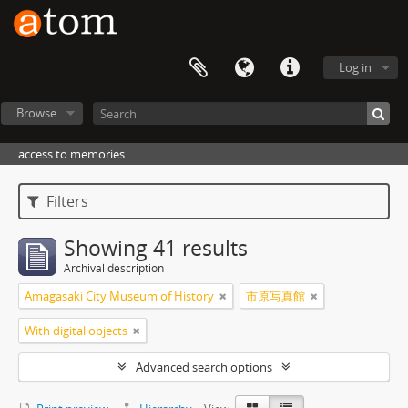
Log in
Browse
access to memories.
Filters
Showing 41 results
Archival description
Amagasaki City Museum of History
市原写真館
With digital objects
Advanced search options