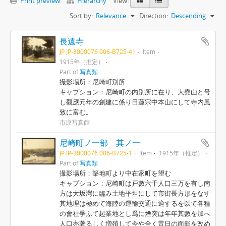
Print preview
Hierarchy
View:
Sort by:
Relevance
Direction:
Descending
長遠寺
JP JP-3000076 006-B725-41
Item
1915年（推定）
Part of
写真類
撮影場所：尼崎町別所
キャプション：尼崎町の内別所に在り、大堯山と号
し觀應元年の創建に係り日蓮宗中本山にして寺内風
致に富む。
市原写真館
尼崎町ノ一部 其ノ一
JP JP-3000076 006-B725-1
Item
1915年（推定）
Part of
写真類
撮影場所：築地町より中在家町を望む
キャプション：尼崎町は戸數六千人口三万を有し南
方は大坂灣に臨み土地平坦にして市街長方形をなす
其地理は極めて海陸の運輸交通に適するを以て各種
の會社爭ふて起業地とし爲に煙突は年年其數を加へ
人口亦著るしく増殖して今や全く昔日の面影を改め