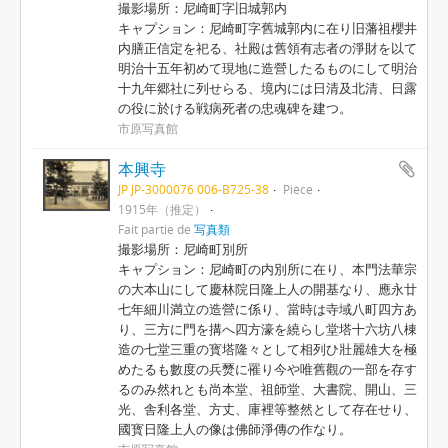
撮影場所：尼崎町字旧城郭内
キャプション：尼崎町字舊城郭内に在り旧藩祖櫻井
内膳正信定を祀る、社殿は舊領有志者の淨財を以て
明治十五年初めて現地に造營したるものにして明治
十九年郷社に列せらる、境内には日清及北清、日露
の役に於ける戦病死者の忠魂碑を建つ。
市原写真館
本興寺
JP JP-3000076 006-B725-38
Pièce
1915年（推定）
Fait partie de
写真類
撮影場所：尼崎町別所
キャプション：尼崎町の内別所に在り、本門法華宗
の大本山にして慶林院日隆上人の開基なり、應永廿
七年細川満立の造營に係り、當時は寺域八町四方あ
り、三方に門を搆へ四方濠を繞らし堂塔十六坊八棟
造の七堂三重の寳塔隆々として相列ひ壯麗雄大を極
めたるも數度の兵燹に罹り今や唯舊觀の一部を存す
るのみ然れとも尚本堂、祖師堂、大書院、開山、三
光、舎利各堂、方丈、庫裡等整然として存在せり、
國寳日隆上人の像は佛師淨傳の作なり。