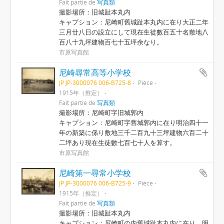
Fait partie de
写真類
撮影場所：旧城趾本丸内
キャプション：尼崎町舊城趾本丸内に在り大正二年
三月廿八日の設立にして現在生徒數百五十名敷地八
百八十九坪建物百七十五坪余なり。
市原写真館
尼崎尋常高等小学校
JP JP-3000076 006-B725-8
Pièce
1915年（推定）
Fait partie de
写真類
撮影場所：尼崎町字旧城郭内
キャプション：尼崎町字舊城郭内に在り明治四十一
年の新築に係り敷地三千二百九十三坪建物六百二十
二坪あり現在生徒數七百七十人を算す。
市原写真館
尼崎第一尋常小学校
JP JP-3000076 006-B725-9
Pièce
1915年（推定）
Fait partie de
写真類
撮影場所：旧城趾本丸内
キャプション：尼崎町の内舊城趾本丸内に在り、明