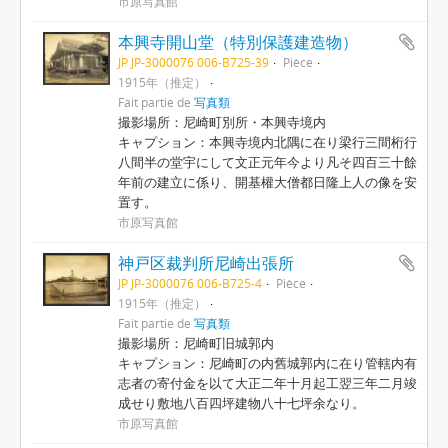
市原写真館
本興寺開山堂（特別保護建造物）
JP JP-3000076 006-B725-39
Pièce
1915年（推定）
Fait partie de
写真類
撮影場所：尼崎町別所・本興寺境内
キャプション：本興寺境内北隅に在り梁行三間桁行
八間半の堂宇にして文正元年今より凡そ四百三十餘
年前の建立に係り、開基權大僧都日隆上人の像を安
置す。
市原写真館
神戸区裁判所尼崎出張所
JP JP-3000076 006-B725-4
Pièce
1915年（推定）
Fait partie de
写真類
撮影場所：尼崎町旧城郭内
キャプション：尼崎町の内舊城郭内に在り管轄内有
志者の寄付金を以て大正二年十月起工翌三年二月竣
成せり敷地八百四坪建物八十七坪余なり。
市原写真館