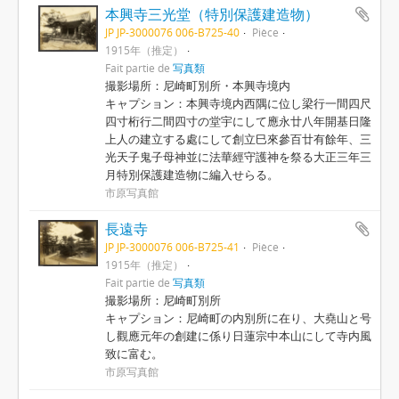
本興寺三光堂（特別保護建造物）
JP JP-3000076 006-B725-40
Pièce
1915年（推定）
Fait partie de
写真類
撮影場所：尼崎町別所・本興寺境内
キャプション：本興寺境内西隅に位し梁行一間四尺
四寸桁行二間四寸の堂宇にして應永廿八年開基日隆
上人の建立する處にして創立巳來參百廿有餘年、三
光天子鬼子母神並に法華經守護神を祭る大正三年三
月特別保護建造物に編入せらる。
市原写真館
長遠寺
JP JP-3000076 006-B725-41
Pièce
1915年（推定）
Fait partie de
写真類
撮影場所：尼崎町別所
キャプション：尼崎町の内別所に在り、大堯山と号
し觀應元年の創建に係り日蓮宗中本山にして寺内風
致に富む。
市原写真館