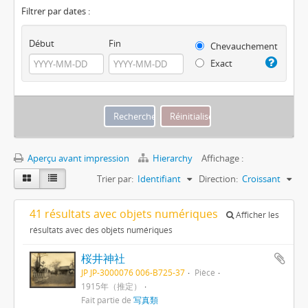
Filtrer par dates :
Début
Fin
Chevauchement
Exact
Aperçu avant impression
Hierarchy
Affichage :
Trier par:
Identifiant
Direction:
Croissant
41 résultats avec objets numériques
Afficher les
résultats avec des objets numériques
桜井神社
JP JP-3000076 006-B725-37
Pièce
1915年（推定）
Fait partie de
写真類