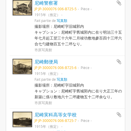
尼崎警察署
JP JP-3000076 006-B725-5
Pièce
1915年（推定）
Fait partie de
写真類
撮影場所：尼崎町字旧城郭内
キャプション：尼崎町字舊城郭内に在り明治三十五
年七月起工翌三十六年二月竣功敷地參百四十三坪六
合七勺建物百五十二坪なり。
市原写真館
尼崎郵便局
JP JP-3000076 006-B725-6
Pièce
1915年（推定）
Fait partie de
写真類
撮影場所：尼崎町字旧城郭内
キャプション：尼崎町字舊城郭内に在り大正三年の
新築に係り敷地六十二坪建物五十二坪余なり。
市原写真館
尼崎実科高等女学校
JP JP-3000076 006-B725-7
Pièce
1915年（推定）