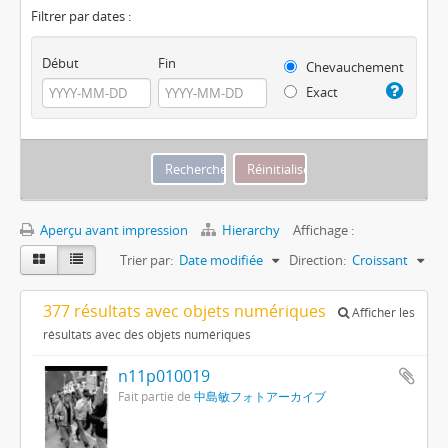
Filtrer par dates :
Début
Fin
Chevauchement
Exact
Aperçu avant impression
Hierarchy
Affichage :
Trier par:
Date modifiée
Direction:
Croissant
377 résultats avec objets numériques
Afficher les
résultats avec des objets numériques
n11p010019
Fait partie de
中島敏フォトアーカイブ