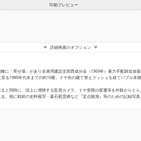
印刷プレビュー
詳細検索のオプション
に「寄せ場」があり全港湾建設支部西成分会（1969年）暴力手配師追放釜ヶ崎
に至る1980年代末までの約10冊、ドヤ街の建て替えラッシュを経てバブル
ると同時に、頭上に増殖する監視カメラ、ドヤ形態の変遷等を外観からとら
れる。他に戦前の史料複写・暮石慰霊碑など『定点観測』等のための記録写真