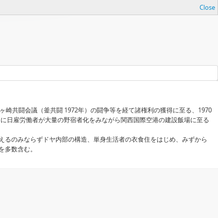
Close
共闘会議（釜共闘 1972年）の闘争等を経て諸権利の獲得に至る、1970
末期に日雇労働者が大量の野宿者化をみながら関西国際空港の建設飯場に至る
えるのみならずドヤ内部の構造、単身生活者の衣食住をはじめ、みずから
を多数含む。