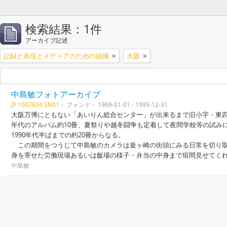
検索結果：1件
アーカイブ記述
記録と表現とメディアのための組織
大阪
中島敏フォトアーカイブ
JP 1007834 SN01
フォンド
1969-01-01 - 1995-12-31
大阪万博にともない「あいりん総合センター」が出来るまで旧小字・東四條
年代のアルバム約10冊、夏祭りや越冬闘争も定着して夜間学校等の試み
1990年代半ばまでの約20冊からなる。
この期間をつうじて中島敏のカメラは釜ヶ崎の街頭にみる日常を切り取
身を寄せた労働現場あるいは飯場の様子・弁当の中身まで垣間見せてく
中島敏