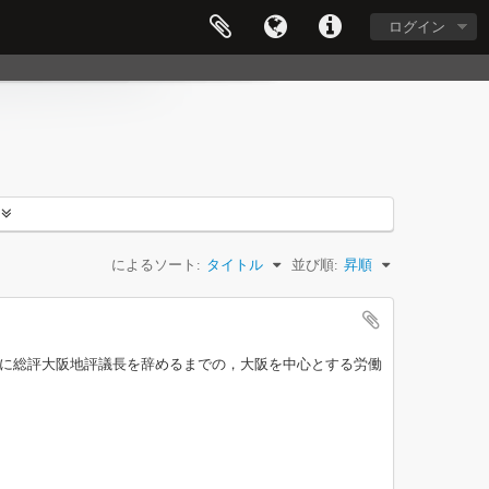
ログイン
によるソート:
タイトル
並び順:
昇順
4年に総評大阪地評議長を辞めるまでの，大阪を中心とする労働