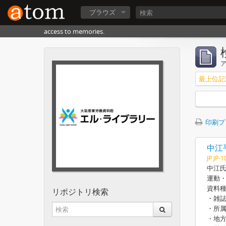
ブラウズ
access to memories.
最上位記
印刷プ
中江
JP JP-
中江氏
運動
資料
リポジトリ検索
・雑
・所
・地