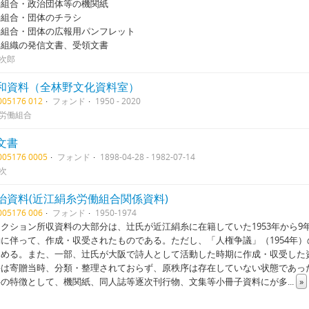
働組合・政治団体等の機関紙
働組合・団体のチラシ
働組合・団体の広報用パンフレット
属組織の発信文書、受領文書
次郎
和資料（全林野文化資料室）
1005176 012
フォンド
1950 - 2020
労働組合
文書
1005176 0005
フォンド
1898-04-28 - 1982-07-14
次
治資料(近江絹糸労働組合関係資料)
1005176 006
フォンド
1950-1974
クション所収資料の大部分は、辻氏が近江絹糸に在籍していた1953年から
に伴って、作成・収受されたものである。ただし、「人権争議」（1954年）
占める。また、一部、辻氏が大阪で詩人として活動した時期に作成・収受した
は寄贈当時、分類・整理されておらず、原秩序は存在していない状態であっ
の特徴として、機関紙、同人誌等逐次刊行物、文集等小冊子資料にが多
...
»