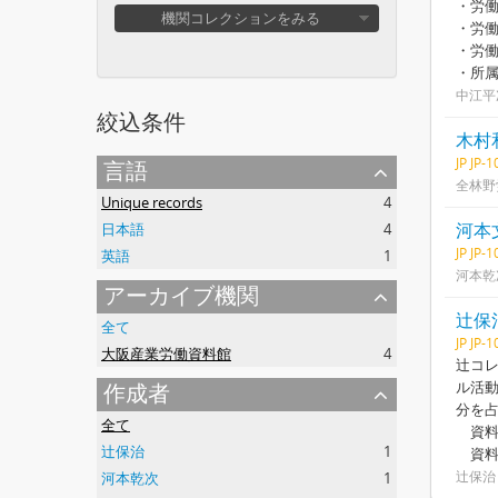
・労
機関コレクションをみる
・労
・労
・所
中江平
絞込条件
木村
JP JP-
言語
全林野
Unique records
4
河本
日本語
4
JP JP-
英語
1
河本乾
アーカイブ機関
辻保
全て
JP JP-
大阪産業労働資料館
4
辻コレ
ル活動
作成者
分を
全て
資料
辻保治
1
資料
辻保治
河本乾次
1