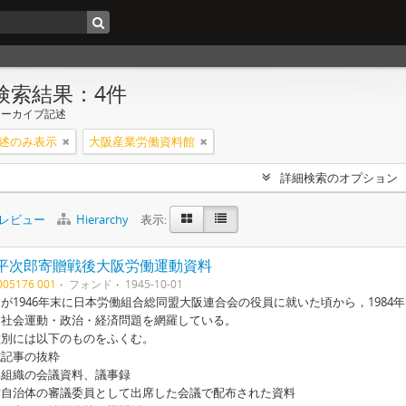
検索結果：4件
アーカイブ記述
述のみ表示
大阪産業労働資料館
詳細検索のオプション
レビュー
Hierarchy
表示:
平次郎寄贈戦後大阪労働運動資料
1005176 001
フォンド
1945-10-01
が1946年末に日本労働組合総同盟大阪連合会の役員に就いた頃から，198
・社会運動・政治・経済問題を網羅している。
種別には以下のものをふくむ。
誌記事の抜粋
属組織の会議資料、議事録
方自治体の審議委員として出席した会議で配布された資料