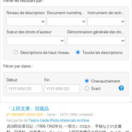
Filtrer les résultats par :
Niveau de description
Document numérique disponible
Instrument de recherche
Statut des droits d'auteur
Dénomination générale des documents
Descriptions de haut niveau
Toutes les descriptions
Filtrer par dates :
Début
Fin
Chevauchement
Exact
「上田文庫」旧蔵品
JP 1003597 UEDA-S04
Série
1875-1989, undated
Fait partie de
Teijiro Ueda Photo-Materials Archive
貞治郎自筆日記（1906-1942年分, 一部欠）のほか、手稿などの文書
類、写真帖・絵葉書コレクション、上田写真機店の発行物、カメラ・付