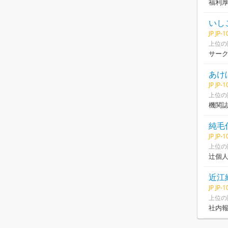
福利
いし
JP JP-
上位の
サー
あけ
JP JP-
上位の
機関
純毛
JP JP-
上位の
辻個
近江
JP JP-
上位の
社内