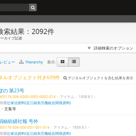
検索結果：2092件
アーカイブ記述
詳細検索のオプション
レビュー
Hierarchy
表示:
タルオブジェクト付き699件
デジタルオブジェクトを含む結果を表示
ぼの 第23号
1005176 006-0000-0005-0002-014
アイテム
1958.8.1
階層
辻保治資料(近江絹糸労働組合関係資料)
誌・文集等
絹絲紡績社報 号外
1005176 006-000-001-001-014
アイテム
1959.9.1
階層
辻保治資料(近江絹糸労働組合関係資料)