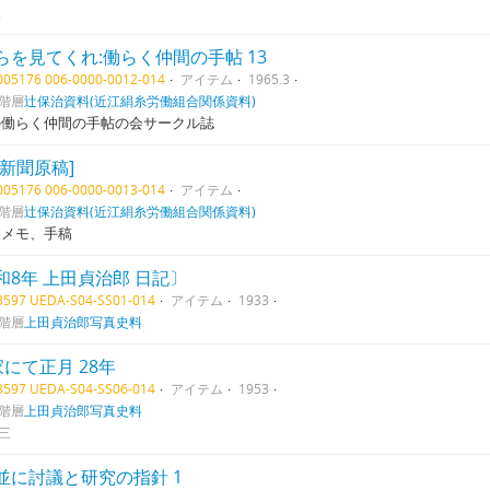
報
らを見てくれ:働らく仲間の手帖 13
1005176 006-0000-0012-014
アイテム
1965.3
階層
辻保治資料(近江絹糸労働組合関係資料)
の働らく仲間の手帖の会サークル誌
場新聞原稿]
1005176 006-0000-0013-014
アイテム
階層
辻保治資料(近江絹糸労働組合関係資料)
人メモ、手稿
和8年 上田貞治郎 日記〕
03597 UEDA-S04-SS01-014
アイテム
1933
階層
上田貞治郎写真史料
家にて正月 28年
03597 UEDA-S04-SS06-014
アイテム
1953
階層
上田貞治郎写真史料
三
並に討議と研究の指針 1