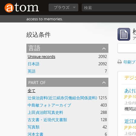
ブラウズ
access to memories.
絞込条件
言語
Unique records
2092
印刷プ
日本語
2092
英語
7
デジ
part of
あけ
全て
JP JP-
辻保治資料(近江絹糸労働組合関係資料)
1215
上位の
中島敏フォトアーカイブ
403
機関
上田貞治郎写真史料
288
古文書・近現代文書類
128
近江
写真類
42
JP JP-
上位の
河本文書
6