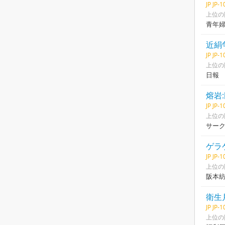
JP JP-
上位の
青年
近絹
JP JP-
上位の
日報
熔岩
JP JP-
上位の
サー
ゲラ
JP JP-
上位の
阪本
衛生
JP JP-
上位の