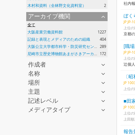
社内
木村和資料（全林野文化資料室）
2
アーカイブ機関
ぼく
JP JP-
全て
上位の
大阪産業労働資料館
1227
京都
記録と表現とメディアのための組織
404
[職
大阪公立大学都市科学・防災研究センター
289
JP JP-
尼崎市立歴史博物館あまがさきアーカイブズ
172
上位の
作成者
辻個
名称
〔昭
場所
JP 10
上位の
主題
記述レベル
■田
JP 10
メディアタイプ
上位の
上田順
報告