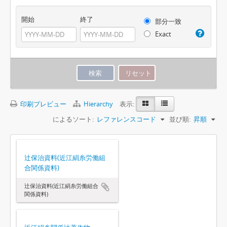
開始
終了
部分一致
Exact
印刷プレビュー
Hierarchy
表示:
によるソート:
レファレンスコード
並び順:
昇順
辻保治資料(近江絹糸労働組
合関係資料)
辻保治資料(近江絹糸労働組合
関係資料)