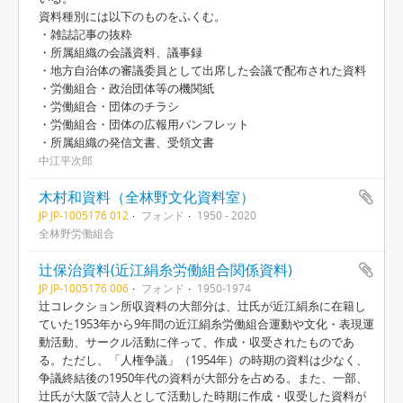
資料種別には以下のものをふくむ。
・雑誌記事の抜粋
・所属組織の会議資料、議事録
・地方自治体の審議委員として出席した会議で配布された資料
・労働組合・政治団体等の機関紙
・労働組合・団体のチラシ
・労働組合・団体の広報用パンフレット
・所属組織の発信文書、受領文書
中江平次郎
木村和資料（全林野文化資料室）
JP JP-1005176 012
フォンド
1950 - 2020
全林野労働組合
辻保治資料(近江絹糸労働組合関係資料)
JP JP-1005176 006
フォンド
1950-1974
辻コレクション所収資料の大部分は、辻氏が近江絹糸に在籍し
ていた1953年から9年間の近江絹糸労働組合運動や文化・表現運
動活動、サークル活動に伴って、作成・収受されたものであ
る。ただし、「人権争議」（1954年）の時期の資料は少なく、
争議終結後の1950年代の資料が大部分を占める。また、一部、
辻氏が大阪で詩人として活動した時期に作成・収受した資料が