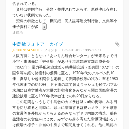
含まれている。
資料は寄贈当時、分類・整理されておらず、原秩序は存在し
ていない状態であった。
資料の特徴として、機関紙、同人誌等逐次刊行物、文集等小
冊子資料にが多
...
»
辻保治
中島敏フォトアーカイブ
JP 1007834 SN01
フォンド
1969-01-01 - 1995-12-31
大阪万博にともない「あいりん総合センター」が出来るまで旧
小字・東四條に「寄せ場」があり全港湾建設支部西成分会
（1969年）暴力手配師追放釜ヶ崎共闘会議（釜共闘 1972年）の
闘争等を経て諸権利の獲得に至る、1970年代のアルバム約10
冊、夏祭りや越冬闘争も定着して夜間学校等の試みに至る1980
年代末までの約10冊、ドヤ街の建て替えラッシュを経てバブル
末期に日雇労働者が大量の野宿者化をみながら関西国際空港の
建設飯場に至る1990年代半ばまでの約20冊からなる。
この期間をつうじて中島敏のカメラは釜ヶ崎の街頭にみる日
常を切り取ると同時に、頭上に増殖する監視カメラ、ドヤ形態
の変遷等を外観からとらえるのみならずドヤ内部の構造、単身
生活者の衣食住をはじめ、みずから身を寄せた労働現場あるい
は飯場の様子・弁当の中身まで垣間見せてくれる。他に戦前の