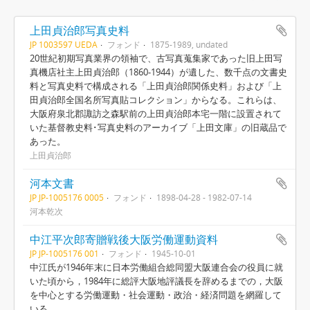
上田貞治郎写真史料
JP 1003597 UEDA
フォンド
1875-1989, undated
20世紀初期写真業界の領袖で、古写真蒐集家であった旧上田写
真機店社主上田貞治郎（1860-1944）が遺した、数千点の文書史
料と写真史料で構成される「上田貞治郎関係史料」および「上
田貞治郎全国名所写真貼コレクション」からなる。これらは、
大阪府泉北郡諏訪之森駅前の上田貞治郎本宅一階に設置されて
いた基督教史料･写真史料のアーカイブ「上田文庫」の旧蔵品で
あった。
上田貞治郎
河本文書
JP JP-1005176 0005
フォンド
1898-04-28 - 1982-07-14
河本乾次
中江平次郎寄贈戦後大阪労働運動資料
JP JP-1005176 001
フォンド
1945-10-01
中江氏が1946年末に日本労働組合総同盟大阪連合会の役員に就
いた頃から，1984年に総評大阪地評議長を辞めるまでの，大阪
を中心とする労働運動・社会運動・政治・経済問題を網羅して
いる。