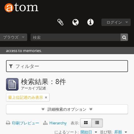
ログイン
ブラウズ
access to memories.
フィルター
検索結果：8件
アーカイブ記述
最上位記述のみ表示
詳細検索のオプション
印刷プレビュー
Hierarchy
表示:
によるソート:
開始日
並び順:
昇順