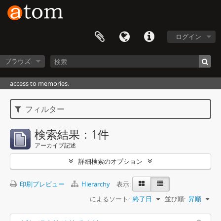
ログイン
ブラウズ
access to memories.
フィルター
検索結果：1件
アーカイブ記述
詳細検索のオプション
印刷プレビュー
Hierarchy
表示:
によるソート:
終了日
並び順:
昇順