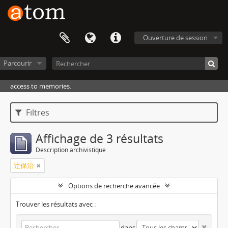
Ouverture de session
Parcourir
access to memories.
Filtres
Affichage de 3 résultats
Description archivistique
辻保治
Options de recherche avancée
Trouver les résultats avec :
dans