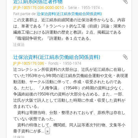
近江絹糸関係辻著作物
JP JP-1005176 006-0000-0010
Série
1955-1974
Fait partie de
辻保治資料(近江絹糸労働組合関係資料)
この文書群は、近江絹糸紡績関連の辻保治著作からなる。内容
は、単著である『トランペット的な工場（紡績）詩論：湖東の
繊維工場における詩運動の歴史と教訓』２点、掲載誌である
『職場闘争研究』『詩運動』各１点である。
辻保治
辻保治資料(近江絹糸労働組合関係資料)
JP JP-1005176 006
Fonds
1950-1974
辻コレクション所収資料の大部分は、辻氏が近江絹糸に在籍し
ていた1953年から9年間の近江絹糸労働組合運動や文化・表現運
動活動、サークル活動に伴って、作成・収受されたものであ
る。ただし、「人権争議」（1954年）の時期の資料は少なく、
争議終結後の1950年代の資料が大部分を占める。また、一部、
辻氏が大阪で詩人として活動した時期に作成・収受した資料が
含まれている。
資料は寄贈当時、分類・整理されておらず、原秩序は存在し
ていない状態であった。
資料の特徴として、機関紙、同人誌等逐次刊行物、文集等小
冊子資料にが多
...
»
辻保治