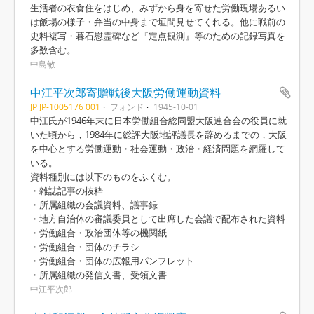
生活者の衣食住をはじめ、みずから身を寄せた労働現場あるい
は飯場の様子・弁当の中身まで垣間見せてくれる。他に戦前の
史料複写・暮石慰霊碑など『定点観測』等のための記録写真を
多数含む。
中島敏
中江平次郎寄贈戦後大阪労働運動資料
JP JP-1005176 001
フォンド
1945-10-01
中江氏が1946年末に日本労働組合総同盟大阪連合会の役員に就
いた頃から，1984年に総評大阪地評議長を辞めるまでの，大阪
を中心とする労働運動・社会運動・政治・経済問題を網羅して
いる。
資料種別には以下のものをふくむ。
・雑誌記事の抜粋
・所属組織の会議資料、議事録
・地方自治体の審議委員として出席した会議で配布された資料
・労働組合・政治団体等の機関紙
・労働組合・団体のチラシ
・労働組合・団体の広報用パンフレット
・所属組織の発信文書、受領文書
中江平次郎