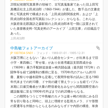
20世紀初期写真業界の領袖で、古写真蒐集家であった旧上田写
真機店社主上田貞治郎（1860-1944）が遺した、数千点の文書史
料と写真史料で構成される「上田貞治郎関係史料」および「上
田貞治郎全国名所写真貼コレクション」からなる。これらは、
大阪府泉北郡諏訪之森駅前の上田貞治郎本宅一階に設置されて
いた基督教史料･写真史料のアーカイブ「上田文庫」の旧蔵品で
あった。
上田貞治郎
中島敏フォトアーカイブ
JP 1007834 SN01
フォンド
1969-01-01 - 1995-12-31
大阪万博にともない「あいりん総合センター」が出来るまで旧
小字・東四條に「寄せ場」があり全港湾建設支部西成分会
（1969年）暴力手配師追放釜ヶ崎共闘会議（釜共闘 1972年）の
闘争等を経て諸権利の獲得に至る、1970年代のアルバム約10
冊、夏祭りや越冬闘争も定着して夜間学校等の試みに至る1980
年代末までの約10冊、ドヤ街の建て替えラッシュを経てバブル
末期に日雇労働者が大量の野宿者化をみながら関西国際空港の
建設飯場に至る1990年代半ばまでの約20冊からなる。
この期間をつうじて中島敏のカメラは釜ヶ崎の街頭にみる日
常を切り取ると同時に、頭上に増殖する監視カメラ、ドヤ形態
の変遷等を外観からとらえるのみならずドヤ内部の構造、単身