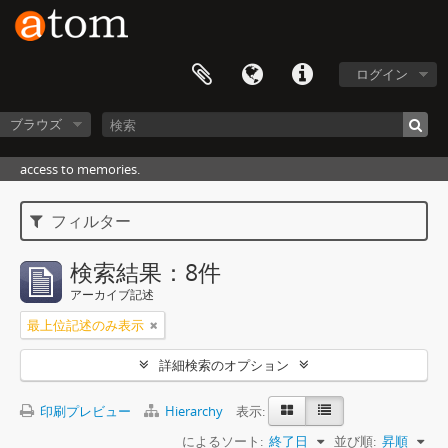
ログイン
ブラウズ
access to memories.
フィルター
検索結果：8件
アーカイブ記述
最上位記述のみ表示
詳細検索のオプション
印刷プレビュー
Hierarchy
表示:
によるソート:
終了日
並び順:
昇順