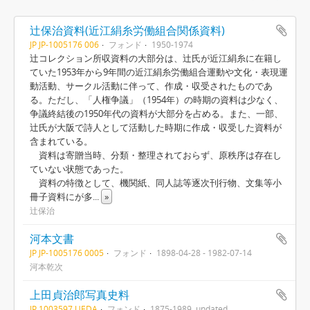
辻保治資料(近江絹糸労働組合関係資料)
JP JP-1005176 006
フォンド
1950-1974
辻コレクション所収資料の大部分は、辻氏が近江絹糸に在籍し
ていた1953年から9年間の近江絹糸労働組合運動や文化・表現運
動活動、サークル活動に伴って、作成・収受されたものであ
る。ただし、「人権争議」（1954年）の時期の資料は少なく、
争議終結後の1950年代の資料が大部分を占める。また、一部、
辻氏が大阪で詩人として活動した時期に作成・収受した資料が
含まれている。
資料は寄贈当時、分類・整理されておらず、原秩序は存在し
ていない状態であった。
資料の特徴として、機関紙、同人誌等逐次刊行物、文集等小
冊子資料にが多
...
»
辻保治
河本文書
JP JP-1005176 0005
フォンド
1898-04-28 - 1982-07-14
河本乾次
上田貞治郎写真史料
JP 1003597 UEDA
フォンド
1875-1989, undated