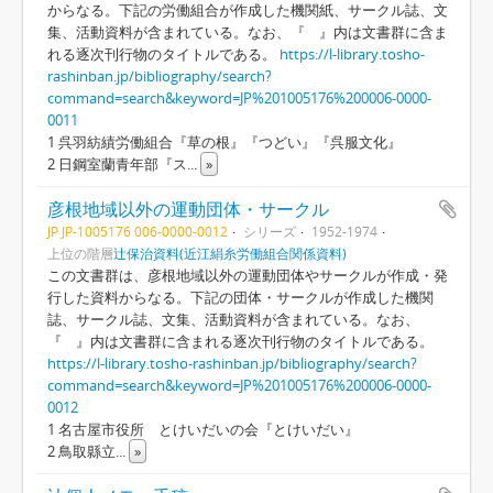
からなる。下記の労働組合が作成した機関紙、サークル誌、文
集、活動資料が含まれている。なお、『 』内は文書群に含ま
れる逐次刊行物のタイトルである。
https://l-library.tosho-
rashinban.jp/bibliography/search?
command=search&keyword=JP%201005176%200006-0000-
0011
1 呉羽紡績労働組合『草の根』『つどい』『呉服文化』
2 日鋼室蘭青年部『ス
...
»
彦根地域以外の運動団体・サークル
JP JP-1005176 006-0000-0012
シリーズ
1952-1974
上位の階層
辻保治資料(近江絹糸労働組合関係資料)
この文書群は、彦根地域以外の運動団体やサークルが作成・発
行した資料からなる。下記の団体・サークルが作成した機関
誌、サークル誌、文集、活動資料が含まれている。なお、
『 』内は文書群に含まれる逐次刊行物のタイトルである。
https://l-library.tosho-rashinban.jp/bibliography/search?
command=search&keyword=JP%201005176%200006-0000-
0012
1 名古屋市役所 とけいだいの会『とけいだい』
2 鳥取縣立
...
»