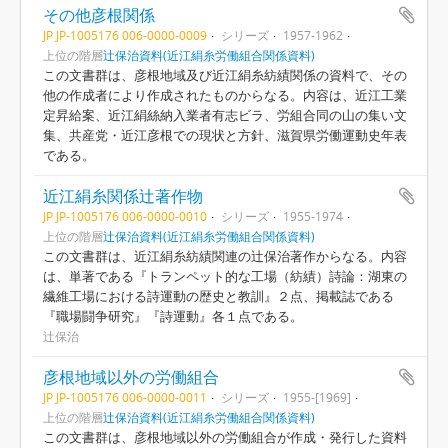
その他彦根関係
JP JP-1005176 006-0000-0009
シリーズ
1957-1962
上位の階層
辻保治資料(近江絹糸労働組合関係資料)
この文書群は、彦根地域及び近江絹糸紡績関係の資料で、その
他の作成者により作成されたものからなる。内容は、近江工業
定昇給案、近江絹絲納入業者有志ビラ、労組合同の山の集い文
集、共産党・近江彦根での現状と方針、滋賀県労働運動史年表
である。
近江絹糸関係辻著作物
JP JP-1005176 006-0000-0010
シリーズ
1955-1974
上位の階層
辻保治資料(近江絹糸労働組合関係資料)
この文書群は、近江絹糸紡績関連の辻保治著作からなる。内容
は、単著である『トランペット的な工場（紡績）詩論：湖東の
繊維工場における詩運動の歴史と教訓』２点、掲載誌である
『職場闘争研究』『詩運動』各１点である。
辻保治
彦根地域以外の労働組合
JP JP-1005176 006-0000-0011
シリーズ
1955-[1969]
上位の階層
辻保治資料(近江絹糸労働組合関係資料)
この文書群は、彦根地域以外の労働組合が作成・発行した資料