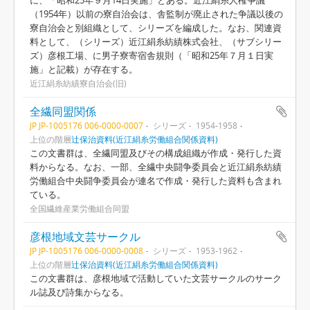
に、「昭和25年９月14日実施」とある。近江絹糸人権争議
（1954年）以前の寮自治会は、舎監制が廃止された争議以後の
寮自治会と別組織として、シリーズを編成した。なお、関連資
料として、（シリーズ）近江絹糸紡績株式会社、（サブシリー
ズ）彦根工場、に男子寮寄宿舎規則（「昭和25年７月１日実
施」と記載）が存在する。
近江絹糸紡績寮自治会(旧)
全繊同盟関係
JP JP-1005176 006-0000-0007
シリーズ
1954-1958
上位の階層
辻保治資料(近江絹糸労働組合関係資料)
この文書群は、全繊同盟及びその構成組織が作成・発行した資
料からなる。なお、一部、全繊中央闘争委員会と近江絹糸紡績
労働組合中央闘争委員会が連名で作成・発行した資料も含まれ
ている。
全国繊維産業労働組合同盟
彦根地域文芸サークル
JP JP-1005176 006-0000-0008
シリーズ
1953-1962
上位の階層
辻保治資料(近江絹糸労働組合関係資料)
この文書群は、彦根地域で活動していた文芸サークルのサーク
ル誌及び詩集からなる。