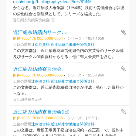
rashinban.jp/bibliography/detail?id=781446
からなる。近江絹糸人権争議（1954年）以前の労働組合は以後
の労働組合と別組織として、シリーズを編成した。
近江絹糸紡績労働組合(旧)
近江絹糸紡績内サークル
JP JP-1005176 006-0000-0004
シリーズ
1954-1959
上位の階層
辻保治資料(近江絹糸労働組合関係資料)
この文書群は、近江絹糸紡績労働組合内の文芸等のサークル誌
及びサークル関係資料からなる。他に県人会資料を含む。
近江絹糸紡績寮自治会
JP JP-1005176 006-0000-0005
シリーズ
1955-1960
上位の階層
辻保治資料(近江絹糸労働組合関係資料)
この文書群は、近江絹糸紡績寮自治会が作成・発行した資料か
らなる。
近江絹糸寮自治会
近江絹糸紡績寮自治会(旧)
JP JP-1005176 006-0000-0006
シリーズ
[1950]
上位の階層
辻保治資料(近江絹糸労働組合関係資料)
この文書は、彦根工場男子寮自治会規約（改正案）で、規約中