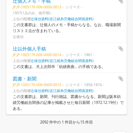
辻個人メモ・手稿
JP JP-1005176 006-0000-0013
シリーズ
1957(1点のみ、他不明)
上位の階層
辻保治資料(近江絹糸労働組合関係資料)
この文書群は、辻個人のメモ・手稿からなる。なお、職場新聞
リスト２点が含まれている。
辻保治
辻以外個人手稿
JP JP-1005176 006-0000-0014
シリーズ
1961
上位の階層
辻保治資料(近江絹糸労働組合関係資料)
この文書は、犬上次郎作「紡績夜曲」の手稿である。
図書・新聞
JP JP-1005176 006-0000-0015
シリーズ
1950-1974
上位の階層
辻保治資料(近江絹糸労働組合関係資料)
この文書群は、新聞、刊行雑誌、図書からなる。新聞は阪本紡
績労働組合関係の記事が掲載させた毎日新聞（1972.12.19付）で
ある。
2092 件中の 1 件目から15 件目