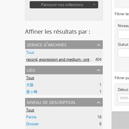
Parcourir nos collections
Filtrer l
Niveau
Affiner les résultats par :
service d'archives
Statut
Tout
record, expression and medium - organization
404
lieu
Tout
Filtrer p
大阪
1
Début
釜ヶ崎
1
niveau de description
Tout
Partie
18
Dossier
8