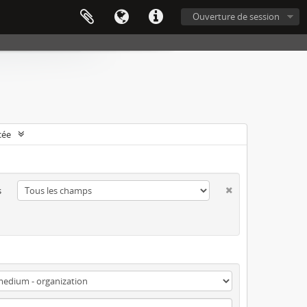
Ouverture de session
cée
s