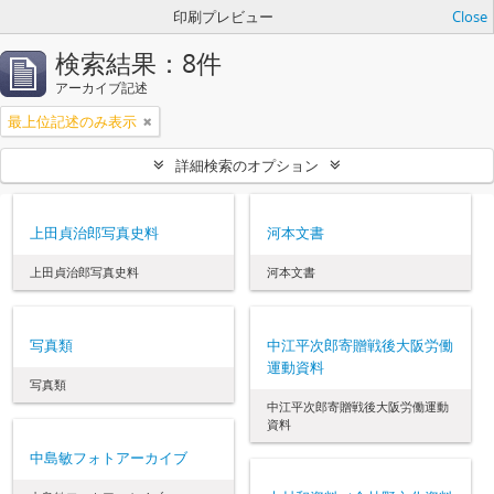
印刷プレビュー
Close
検索結果：8件
アーカイブ記述
最上位記述のみ表示
詳細検索のオプション
上田貞治郎写真史料
河本文書
上田貞治郎写真史料
河本文書
写真類
中江平次郎寄贈戦後大阪労働
運動資料
写真類
中江平次郎寄贈戦後大阪労働運動
資料
中島敏フォトアーカイブ