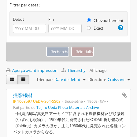
Filtrer par dates :
Début
Fin
Chevauchement
Exact
Aperçu avant impression
Hierarchy
Affichage :
Trier par:
Date de début
Direction:
Croissant
撮影機材
JP 1003597 UEDA-S04-SS03
Sous-série
1960s ほか
Fait partie de
Teijiro Ueda Photo-Materials Archive
上田貞治郎写真史料アーカイブに含まれる撮影機材及び顕微鏡
（いずれも現物）。1900年代に発売されたKODAK 折り畳み式
（folding）カメラのほか、主に1960年代に発売された各種コン
パクトカメラからなる。