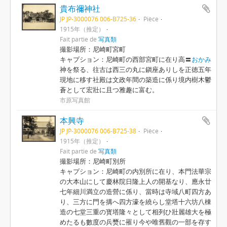
貴布禰神社
JP JP-3000076 006-B725-36
Pièce
1915年（推定）
Fait partie de
写真類
撮影場所：尼崎町宮町
キャプション：尼崎町の西部宮町に在り高〓
おかみ
神を祭る、往古は西三の丸に鎭座ありしを正徳五年
現地に移す社殿は文政年間の築造に係り境内樹木鬱
蒼として宏壯に且つ雅趣に富む。
市原写真館
本興寺
JP JP-3000076 006-B725-38
Pièce
1915年（推定）
Fait partie de
写真類
撮影場所：尼崎町別所
キャプション：尼崎町の内別所に在り、本門法華宗
の大本山にして慶林院日隆上人の開基なり、應永廿
七年細川満立の造營に係り、當時は寺域八町四方あ
り、三方に門を搆へ四方濠を繞らし堂塔十六坊八棟
造の七堂三重の寳塔隆々として相列ひ壯麗雄大を極
めたるも數度の兵燹に罹り今や唯舊觀の一部を存す