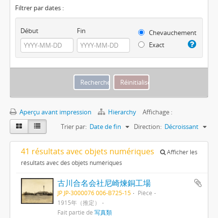
Filtrer par dates :
Début
Fin
Chevauchement
Exact
Aperçu avant impression
Hierarchy
Affichage :
Trier par:
Date de fin
Direction:
Décroissant
41 résultats avec objets numériques
Afficher les
résultats avec des objets numériques
古川合名会社尼崎煉銅工場
JP JP-3000076 006-B725-15
Pièce
1915年（推定）
Fait partie de
写真類