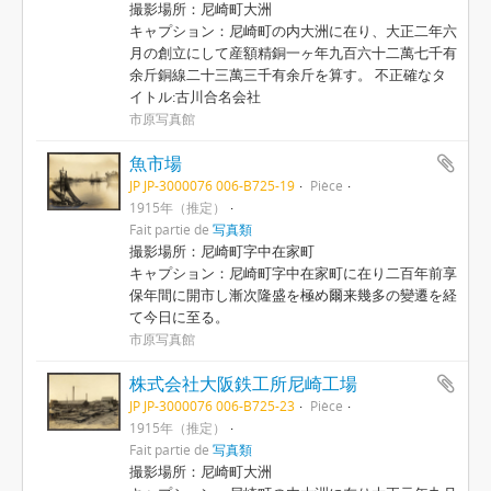
撮影場所：尼崎町大洲
キャプション：尼崎町の内大洲に在り、大正二年六
月の創立にして産額精銅一ヶ年九百六十二萬七千有
余斤銅線二十三萬三千有余斤を算す。 不正確なタ
イトル:古川合名会社
市原写真館
魚市場
JP JP-3000076 006-B725-19
Pièce
1915年（推定）
Fait partie de
写真類
撮影場所：尼崎町字中在家町
キャプション：尼崎町字中在家町に在り二百年前享
保年間に開市し漸次隆盛を極め爾来幾多の變遷を経
て今日に至る。
市原写真館
株式会社大阪鉄工所尼崎工場
JP JP-3000076 006-B725-23
Pièce
1915年（推定）
Fait partie de
写真類
撮影場所：尼崎町大洲