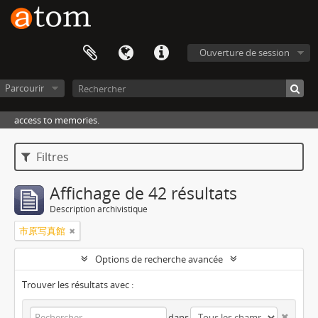
Ouverture de session
Parcourir
access to memories.
Filtres
Affichage de 42 résultats
Description archivistique
市原写真館
Options de recherche avancée
Trouver les résultats avec :
dans