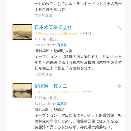
一月の設立にしてポルトランドセメント八十六萬一
千有余圓を算出す。
市原写真館
日本木管株式会社
JP JP-3000076 006-B725-24
Pièce
1915年（推定）
Fait partie de
写真類
撮影場所：尼崎町大物
キャプション：尼崎町の内大物に在り、明治四十三
年九月の創設に係り各種木管及機械用木杼を製造す
其産額二十七萬五千有餘圓を算す。
市原写真館
尼崎港 其ノ二
JP JP-3000076 006-B725-28
Pièce
1915年（推定）
Fait partie de
写真類
撮影場所：尼崎港
キャプション：夕日西山に舂かんとし彩霞靉靆、帆
檣林立の間漁舟去來し、櫓聲款乃風に從ふて至る、
詩趣津々盡くるを知らず、亦此港の絶勝なり。