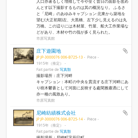
人口亦著るしく増殖して今や全く昔日の面影を改め
んとす以下撮影するものは其の概況なり。 ふるさ
と「尼崎」のあゆみキャプション:北東から築地を
望む(大正初期)左、大黒橋、左下少し見えるのは丸
万橋。この辺りには木材屋、竹屋、船大工作業場な
どがあり、木材や竹の筏が多く見られた。
市原写真館
庄下遊園地
JP JP-3000076 006-B725-13
Pièce
1915年（推定）
Fait partie de
写真類
撮影場所：庄下河畔
キャプション：本町の中央を貫流する庄下河畔にあ
り樹木鬱蒼として河面に反映する處閑雅肅洒にして
亦一種の風致あり。
市原写真館
尼崎紡績株式会社
JP JP-3000076 006-B725-14
Pièce
1915年（推定）
Fait partie de
写真類
撮影場所：尼崎町字辰巳町