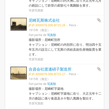
キャプション：尼崎町の内大洲に在り大正元年九月
の創設にして鉄管の産額七十萬圓餘を算す。
市原写真館
尼崎瓦斯株式会社
JP JP-3000076 006-B725-26
Pièce
1915年（推定）
Fait partie de
写真類
撮影場所：尼崎町別所
キャプション：尼崎町の内別所に在り、明治四十五
年五月の設立にして瓦斯の供給及副生産物販賣を業
とす。
市原写真館
合資会社渡邊硝子製造所
JP JP-3000076 006-B725-27
Pièce
1915年（推定）
Fait partie de
写真類
撮影場所：尼崎町字築地
キャプション：尼崎町字築地に在り、大正元年十二
月の創設に係り食器及ホヤ類八萬圓を製出す。
市原写真館