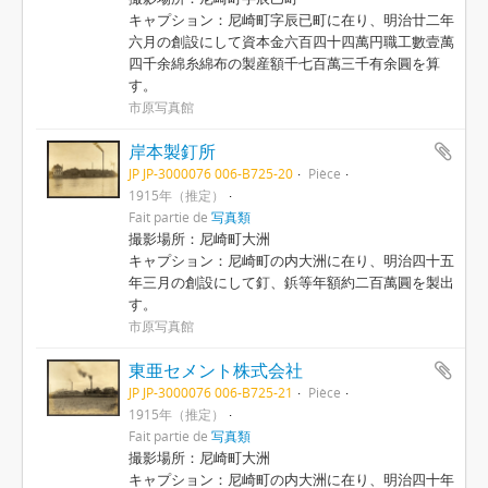
キャプション：尼崎町字辰已町に在り、明治廿二年
六月の創設にして資本金六百四十四萬円職工數壹萬
四千余綿糸綿布の製産額千七百萬三千有余圓を算
す。
市原写真館
岸本製釘所
JP JP-3000076 006-B725-20
Pièce
1915年（推定）
Fait partie de
写真類
撮影場所：尼崎町大洲
キャプション：尼崎町の内大洲に在り、明治四十五
年三月の創設にして釘、鋲等年額約二百萬圓を製出
す。
市原写真館
東亜セメント株式会社
JP JP-3000076 006-B725-21
Pièce
1915年（推定）
Fait partie de
写真類
撮影場所：尼崎町大洲
キャプション：尼崎町の内大洲に在り、明治四十年