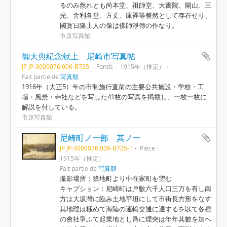
るのみ然れとも尚本堂、祖師堂、大書院、開山、三
光、舎利各堂、方丈、庫裡等整然として存在せり、
國寳日隆上人の像は佛師淨傳の作なり。
市原写真館
御大典紀念献上 尼崎市写真帖
JP JP-3000076 006-B725
Fonds
1915年（推定）
Fait partie de
写真類
1916年（大正5）年の市制施行直前の主要公共施設・学校・工
場・風景・寺社などを写した41枚の写真を掲載し、一枚一枚に
解説を付している。
市原写真館
尼崎町ノ一部 其ノ一
JP JP-3000076 006-B725-1
Pièce
1915年（推定）
Fait partie de
写真類
撮影場所：築地町より中在家町を望む
キャプション：尼崎町は戸數六千人口三万を有し南
方は大坂灣に臨み土地平坦にして市街長方形をなす
其地理は極めて海陸の運輸交通に適するを以て各種
の會社爭ふて起業地とし爲に煙突は年年其數を加へ