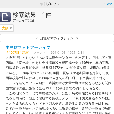
印刷プレビュー
Close
検索結果：1件
アーカイブ記述
大阪
詳細検索のオプション
中島敏フォトアーカイブ
JP 1007834 SN01
フォンド
1969-01-01 - 1995-12-31
大阪万博にともない「あいりん総合センター」が出来るまで旧小字・東
四條に「寄せ場」があり全港湾建設支部西成分会（1969年）暴力手配
師追放釜ヶ崎共闘会議（釜共闘 1972年）の闘争等を経て諸権利の獲得
に至る、1970年代のアルバム約10冊、夏祭りや越冬闘争も定着して夜
間学校等の試みに至る1980年代末までの約10冊、ドヤ街の建て替えラ
ッシュを経てバブル末期に日雇労働者が大量の野宿者化をみながら関西
国際空港の建設飯場に至る1990年代半ばまでの約20冊からなる。
この期間をつうじて中島敏のカメラは釜ヶ崎の街頭にみる日常を切り
取ると同時に、頭上に増殖する監視カメラ、ドヤ形態の変遷等を外観か
らとらえるのみならずドヤ内部の構造、単身生活者の衣食住をはじめ、
みずから身を寄せた労働現場あるいは飯場の様子・弁当の中身まで垣間
見せてくれる。他に戦前の史料複写・暮石慰霊碑など『定点観測』等の