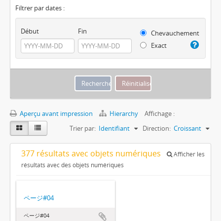
Filtrer par dates :
Début
Fin
Chevauchement
Exact
Aperçu avant impression
Hierarchy
Affichage :
Trier par:
Identifiant
Direction:
Croissant
377 résultats avec objets numériques
Afficher les
résultats avec des objets numériques
ページ#04
ページ#04