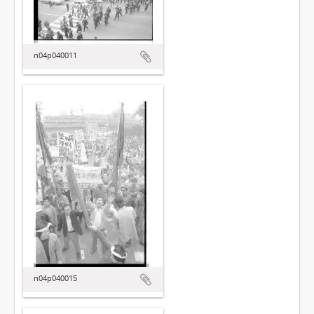
n04p040011
n04p040015