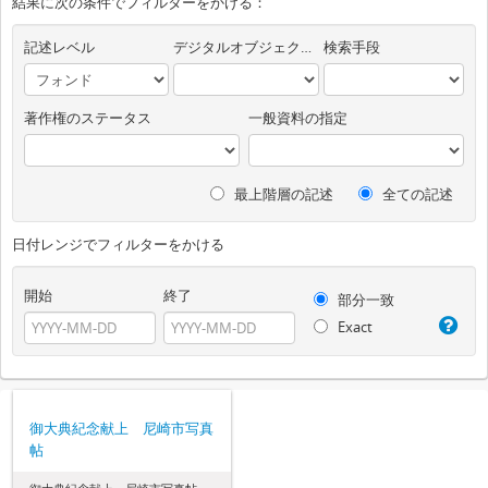
結果に次の条件でフィルターをかける：
記述レベル
デジタルオブジェクトの有無
検索手段
著作権のステータス
一般資料の指定
最上階層の記述
全ての記述
日付レンジでフィルターをかける
開始
終了
部分一致
Exact
御大典紀念献上 尼崎市写真
帖