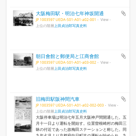
大阪梅田駅・明治七年神坂開通
JP 1003597 UEDA-S01-A01-a02-001
View
上位の階層
上田貞治郎写真史料
朝日會館と郵便局と江商會館
JP 1003597 UEDA-S01-A01-a03-002
View
上位の階層
上田貞治郎写真史料
旧梅田駅阪神間汽車
JP 1003597 UEDA-S01-A01-a02-002-003
View
上位の階層
上田貞治郎写真史料
大阪停車場は明治七年五月大阪神戸間開通した。五
月十一日より運転を開始す。位置曽根崎村の梅田三
昧の付近であった故梅田ステーションと称した。同
九年七月より京都府向日町迄の運転が始められ、九