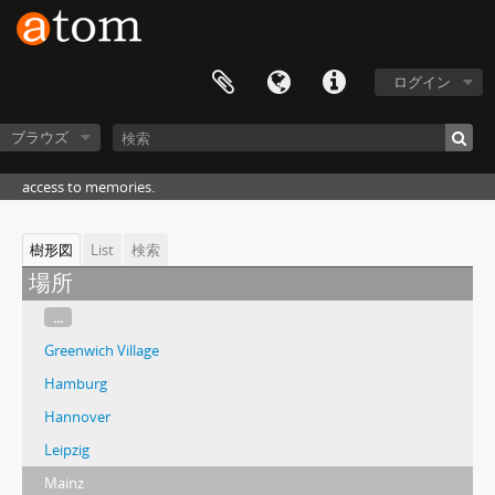
ログイン
ブラウズ
access to memories.
樹形図
List
検索
場所
...
Greenwich Village
Hamburg
Hannover
Leipzig
Mainz