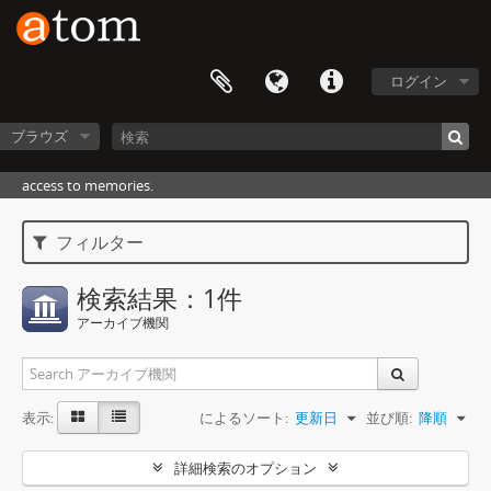
ログイン
ブラウズ
access to memories.
フィルター
検索結果：1件
アーカイブ機関
表示:
によるソート:
更新日
並び順:
降順
詳細検索のオプション