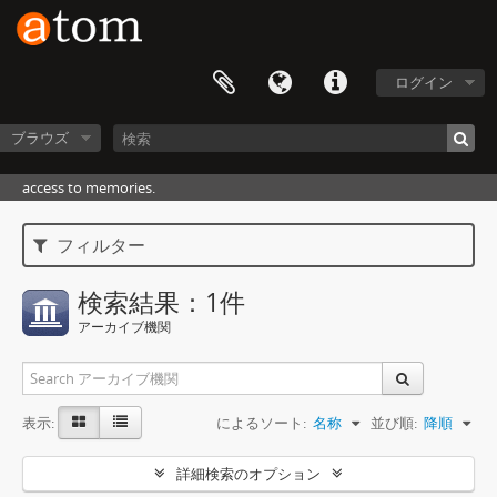
ログイン
ブラウズ
access to memories.
フィルター
検索結果：1件
アーカイブ機関
表示:
によるソート:
名称
並び順:
降順
詳細検索のオプション