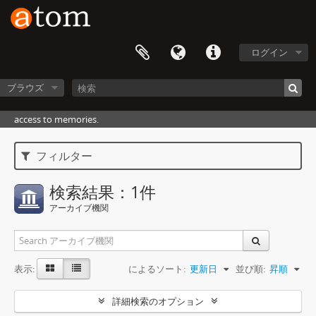
ログイン
ブラウズ
access to memories.
フィルター
検索結果：1件
アーカイブ機関
表示:
によるソート:
更新日
並び順:
昇順
詳細検索のオプション