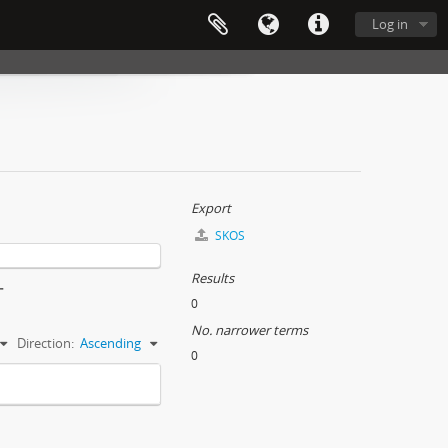
Log in
Export
SKOS
Results
町
0
No. narrower terms
Direction:
Ascending
0