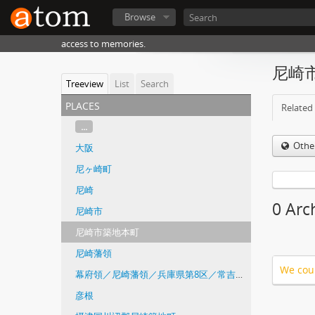
Browse
access to memories.
尼崎
Treeview
List
Search
places
Related 
...
Othe
大阪
尼ヶ崎町
尼崎
0 Ar
尼崎市
尼崎市築地本町
尼崎藩領
We coul
幕府領／尼崎藩領／兵庫県第8区／常吉組戸長役場／武庫村／尼崎市
彦根