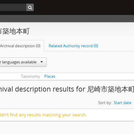
市築地本町
Archival description (0)
Related Authority record (0)
r languages available
Taxonomy
Places
chival description results for 尼崎市築地本
Sort by:
Start date
dn't find any results matching your search.