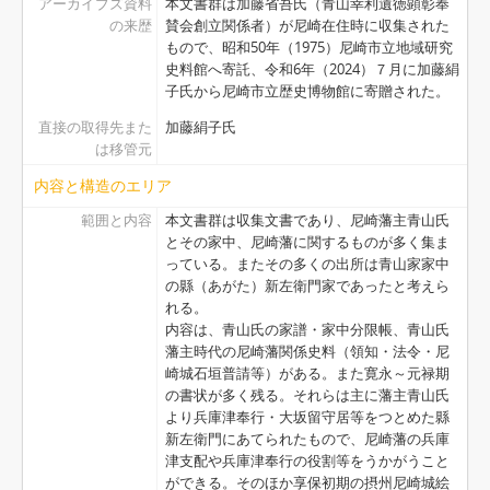
アーカイブズ資料
本文書群は加藤省吾氏（青山幸利遺徳顕彰奉
[アイテム] 29 - 〔覚〕(尼崎城石垣普請につき), (寛文4）.9.18
の来歴
賛会創立関係者）が尼崎在住時に収集された
[アイテム] 30 - 〔老中奉書〕（尼崎城石垣櫓普請につき）, 寛文4.6.19
もので、昭和50年（1975）尼崎市立地域研究
史料館へ寄託、令和6年（2024）７月に加藤絹
[アイテム] 31 - 〔老中奉書〕（尼崎城石垣櫓台につき）, 寛文4.8.27
子氏から尼崎市立歴史博物館に寄贈された。
[アイテム] 32 - 入日記（尼崎城米・城普請修復願上等諸帳諸証文目録）, 寛文4.8.27
[アイテム] 33 - 中灘大目録（尼崎藩中灘家数・人数・船数）, 宝永5
直接の取得先また
加藤絹子氏
は移管元
[アイテム] 34 - 〔書状案文〕（縣新左衛門先祖供養につき）, 酉(享和元).12.16
[アイテム] 35 - 大坂尼ヶ崎覚（縣氏尼崎墓所・旧宅等）, (文化11)
内容と構造のエリア
[アイテム] 36 - 〔全昌寺過去帳記載の縣氏法名書上げ〕, 近世
範囲と内容
本文書群は収集文書であり、尼崎藩主青山氏
[アイテム] 37-1 - 〔願書下書〕（八幡宮参詣・先祖墓参につき逗留願）, 文化11.秋
とその家中、尼崎藩に関するものが多く集ま
[アイテム] 37-2 - 〔願書下書〕（八幡宮参詣・先祖墓参につき逗留願）, (文化11).9
っている。またその多くの出所は青山家家中
[アイテム] 37-3 - 〔願書下書〕（八幡宮参詣・先祖墓参につき逗留願）, (文化11).9
の縣（あがた）新左衛門家であったと考えら
[アイテム] 37-4 - 〔願書控え〕（石清水八幡参詣につき逗留願）, (文化11).9.12
れる。
内容は、青山氏の家譜・家中分限帳、青山氏
[アイテム] 38 - 〔書状〕（縣氏先祖繁廣室二百回忌御営料受取等につき）, 未(安政6).10.23
藩主時代の尼崎藩関係史料（領知・法令・尼
[アイテム] 39 - 摂州坂本村安養寺境内絵図（写）, (享和3)
崎城石垣普請等）がある。また寛永～元禄期
[アイテム] 40 - 〔書状〕（須磨寺本尊宝物開帳につき）, 丑(元禄10).9.11
の書状が多く残る。それらは主に藩主青山氏
[アイテム] 41 - 新地女郎身請帳, (安政4写)
より兵庫津奉行・大坂留守居等をつとめた縣
[アイテム] 42 - 鏡拓本, 欠年
新左衛門にあてられたもので、尼崎藩の兵庫
津支配や兵庫津奉行の役割等をうかがうこと
[アイテム] 43 - 〔書状〕（兵庫津御通の衆日付帳に付けるべきこと、京極刑部(高和)殿通行につき), （寛永後期).2.13
ができる。そのほか享保初期の摂州尼崎城絵