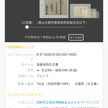
[アイテム] 12-2 - 定(尼崎藩触）, 寛永12.9.25
[アイテム] 12-3 - 定(きりしたんの処置につき触), 承応3.正
[アイテム] 13 - 覚(播州龍野代官所年貢米の尼崎城詰につき), 寛永13.11.10
[アイテム] 14 - 尼ヶ崎御詰米之割, 子(寛永13).12.23
〔口宣案〕（青山大膳亮豊原幸利宣叙従五位下）
[アイテム] 15 - 定役之事(青山幸成定役御定書), (寛永)
[アイテム] 16 - 覚(兵庫津奉行心得), 卯(寛永16).8.10
[アイテム] 17 - 未ノ年申付普請之事, 午(寛永19）.12.12
113 件中の 1 件目から15 件目
全てを表示
[アイテム] 18 - 〔尼崎藩より大坂町奉行あて申達〕(尼崎渡海船困窮につき神戸村・二茶屋村薪を尼崎入津のうえ大坂へ積送につき), (元禄後期～宝永元頃).3
識別情報のエリア
[アイテム] 19 - 讃州高松江御行列, 寛永13（寛永17か）
[アイテム] 20 - 日光御社参御道行列書, 安永5.4
レファレンスコー
JP JP-3000076 003-003-74003
ド
[アイテム] 21 - 青山幸秀御遺書之写, (延享元).8
タイトル
加藤省吾氏文書
[アイテム] 22 - 起請文（一火御一統之奥儀につき）, 嘉永3.8.26
日付
天正8年～昭和34年 (作成)
[アイテム] 23 - 御取次覚書, 近世
記述レベル
フォンド
[アイテム] 24 - 給帳集（青山氏家中分限帳）, (寛永12・万治3・延宝7)
[アイテム] 25 - 〔寛永12年青山御家中分限帳・延宝7年組定〕, (寛永12・延宝7)
数量と媒体
162点（目録件数134件） 文書群（古文書）
[アイテム] 26 - 分限帳（青山家中分限帳）, 享保10.正
コンテクストのエリア
[アイテム] 27 - 縣新左衛門繁能御役替覚書, (元禄元～享保）
[アイテム] 28-1 - 〔摂州尼崎城絵図〕, 近世
リポジトリ
尼崎市立歴史博物館あまがさきアーカイブズ
[アイテム] 28-2 - 〔摂州尼崎城絵図〕, (享保初）