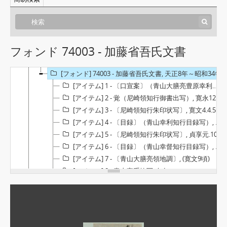
フォンド 74003 - 加藤省吾氏文書
003 - 古文書・近現代文書類
003 - 尼崎藩関係文書
[フォンド] 74003 - 加藤省吾氏文書, 天正8年～昭和34年
[アイテム] 1 - 〔口宣案〕（青山大膳亮豊原幸利宣叙従五位下）, 寛永10.12.29
[アイテム] 2 - 覚（尼崎領知行御書出写）, 寛永12.7.29
[アイテム] 3 - 〔尼崎領知行朱印状写〕, 寛文4.4.5
[アイテム] 4 - 〔目録〕（青山幸利知行目録写）, 寛文4.4.5
[アイテム] 5 - 〔尼崎領知行朱印状写〕, 貞享元.10.29
[アイテム] 6 - 〔目録〕（青山幸督知行目録写）, 貞享元.10.29
[アイテム] 7 - 〔青山大膳亮領地調〕, (寛文9頃)
[アイテム] 8 - 青山家系抜写, 欠年
[アイテム] 9 - 青山家畧系絵(ママ)（青山家系図）, 寛政10.9月上旬
[アイテム] 10 - 〔青山家御先祖様外様御忌日書上〕, 欠年
[アイテム] 11 - 禁制(織田信長禁制写し), 天正8.3
[アイテム] 12-1 - 定(尼崎藩触）, 寛永12.9.25