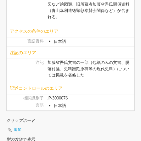
[アイテム] 44 - 〔書状〕(明石へ遣わす関船買取につき), (寛永後期）.3.10
図など絵図類、旧所蔵者加藤省吾氏関係資料
[アイテム] 45 - 〔書状〕(刀・茶壺等の購入につき), (寛永後期).3.20
（青山幸利遺徳顕彰奉賛会関係など）が含ま
[アイテム] 46 - 〔書状〕(冠木門材木、足軽屋敷割り渡し、生田宮下新田割作等につき）, (寛永13).3.26
れる。
[アイテム] 47 - 〔書状〕（指越すべき下木等につき）, (寛永後期).卯月.朔
[アイテム] 48 - 〔書状〕(大久保加賀(忠職)ら通行接待等につき）, (寛永16).4.5
アクセスの条件のエリア
[アイテム] 49 - 〔書状〕（兵庫津町年頭・八朔祝儀樽代、奉行として請け取るべきにつき）, (寛永後期).卯月.13
言語資料
日本語
[アイテム] 50 - 〔書状〕（町年寄召し連れ参るべき由）, (寛永後期).8.5
注記のエリア
[アイテム] 51 - 〔書状〕(兵庫長沢町盗人籠舎につき）, (寛永後期).10.6
[アイテム] 52 - 〔書状〕（長崎奉行衆、鍋島信濃守(勝茂)ら着津、進物につき）, (寛永12).10.14
注記
加藤省吾氏文書の一部（包紙のみの文書、脱
[アイテム] 53 - 〔書状〕（朝鮮人馳走首尾能候事、冠木門完成等につき）, (寛永13).12.16
落付箋、史料翻刻原稿等の現代史料）につい
ては掲載を省略した
[アイテム] 54 - 〔書状〕甲蟹遣わすにつき書状, （寛永後期).6.4
[アイテム] 55 - 〔書状〕（切米銀宰領・指引勘定につき）, (寛永後期).10.19
記述コントロールのエリア
[アイテム] 56 - 〔書状〕（植木の松之丸への植付等につき）, （寛永後期）.10.22
機関識別子
JP-3000076
[アイテム] 57 - 〔書状〕（金子渡すことにつき）, (寛永後期).11.23
言語
日本語
[アイテム] 58 - 〔書状〕（大蔵様死去、諷経無用等につき）, （寛永20）.2.20
[アイテム] 59 - 〔書状〕（きりしたん穿鑿のこと等につき）, 近世.5.26
クリップボード
[アイテム] 60 - 〔書状〕（朝鮮人馳走首尾能相済み出船の由満足の旨）, (寛永20).6.14
[アイテム] 61 - 〔書状〕（朝鮮信使馳走・帰国支度につき）, (寛永20).8.2
追加
[アイテム] 62 - 〔書状〕（朝鮮信使帰国につき諸事堅く申付の旨）, (寛永20).8.14
別の方法で表示