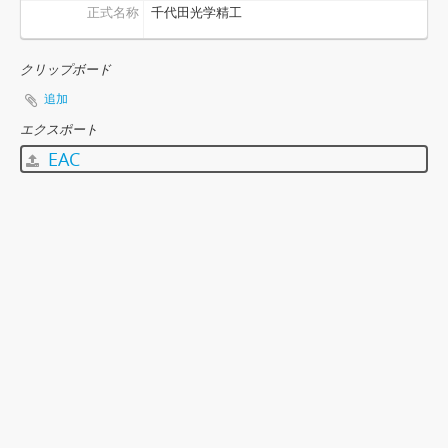
正式名称
千代田光学精工
クリップボード
追加
エクスポート
EAC