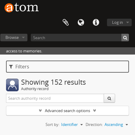
Log in
Browse
access to memories.
Filters
Showing 152 results
Authority record
Advanced search options
Sort by:
Identifier
Direction:
Ascending