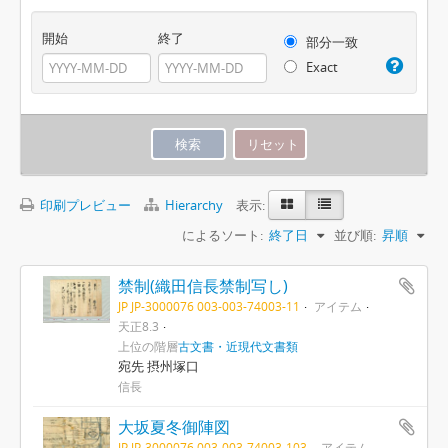
開始
終了
部分一致
Exact
印刷プレビュー
Hierarchy
表示:
によるソート:
終了日
並び順:
昇順
禁制(織田信長禁制写し)
JP JP-3000076 003-003-74003-11
アイテム
天正8.3
上位の階層
古文書・近現代文書類
宛先 摂州塚口
信長
大坂夏冬御陣図
JP JP-3000076 003-003-74003-103
アイテム