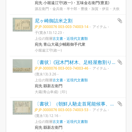
宛先 小堀遠江守(政一)・五味金右衛門(豊直)
源左衛門・金兵衛・半十郎・豊後・加賀・伊豆・大炊
尼ヶ崎御詰米之割
JP JP-3000076 003-003-74003-14
アイテム
子(寛永13).12.23
上位の階層
古文書・近現代文書類
宛先 青山大蔵少輔殿御手代衆
小堀遠江守(政一)
〔書状〕(冠木門材木、足軽屋敷割り渡し、生田宮下新田割作等につき）
JP JP-3000076 003-003-74003-46
アイテム
(寛永13).3.26
上位の階層
古文書・近現代文書類
宛先 縣新左衛門
大蔵(青山幸成)［印］
〔書状〕（朝鮮人馳走首尾能候事、冠木門完成等につき）
JP JP-3000076 003-003-74003-53
アイテム
(寛永13).12.16
上位の階層
古文書・近現代文書類
宛先 縣新左衛門