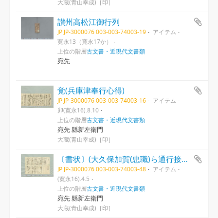
大蔵(青山幸成)［印］
讃州高松江御行列
JP JP-3000076 003-003-74003-19
アイテム
寛永13（寛永17か）
上位の階層
古文書・近現代文書類
宛先
覚(兵庫津奉行心得)
JP JP-3000076 003-003-74003-16
アイテム
卯(寛永16).8.10
上位の階層
古文書・近現代文書類
宛先 縣新左衛門
大蔵(青山幸成)［印］
〔書状〕(大久保加賀(忠職)ら通行接待等につき）
JP JP-3000076 003-003-74003-48
アイテム
(寛永16).4.5
上位の階層
古文書・近現代文書類
宛先 縣新左衛門
大蔵(青山幸成)［印］