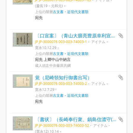
(慶長19・元和元)
上位の階層
古文書・近現代文書類
宛先
〔口宣案〕（青山大膳亮豊原幸利宣叙従五位下）
JP JP-3000076 003-003-74003-1
アイテム
寛永10.12.29
上位の階層
古文書・近現代文書類
宛先 上卿中山中納言
蔵人頭左中弁藤原共綱
覚（尼崎領知行御書出写）
JP JP-3000076 003-003-74003-2
アイテム
寛永12.7.29
上位の階層
古文書・近現代文書類
宛先
〔書状〕（長崎奉行衆、鍋島信濃守(勝茂)ら着津、進物につき）
JP JP-3000076 003-003-74003-52
アイテム
(寛永12).10.14