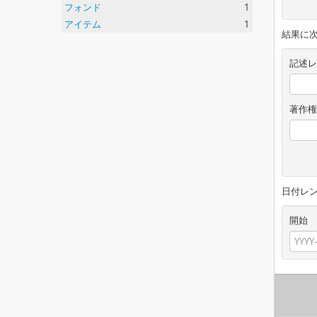
フォンド
1
アイテム
1
結果に
記述レ
著作権
日付レ
開始