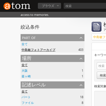
ブラウズ
access to memories.
絞込条件
part of
中島敏フ
全て
中島敏フォトアーカイブ
403
キーワー
場所
全て
大阪
1
検索
釜ヶ崎
1
記述レベル
検索対象
全て
パート
18
ファイル
8