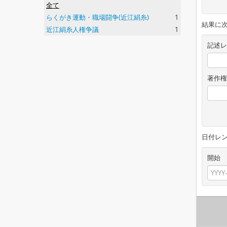
全て
らくがき運動・職場闘争(近江絹糸)
1
結果に
近江絹糸人権争議
1
記述レ
著作権
日付レ
開始