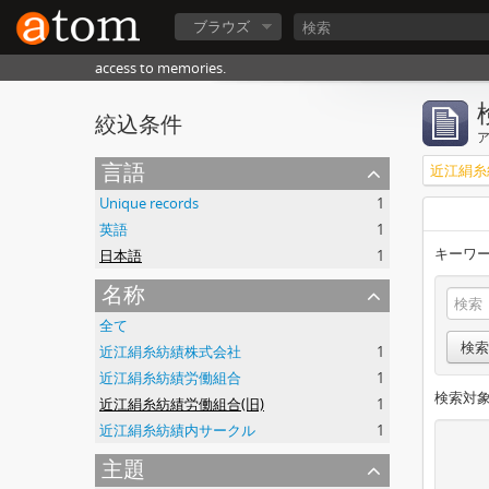
ブラウズ
access to memories.
絞込条件
言語
近江絹糸
Unique records
1
英語
1
キーワー
日本語
1
名称
全て
検索
近江絹糸紡績株式会社
1
近江絹糸紡績労働組合
1
検索対象
近江絹糸紡績労働組合(旧)
1
近江絹糸紡績内サークル
1
主題