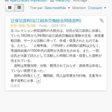
Aperçu avant impression
Hierarchy
Affichage :
Trier par:
Date modifiée
Direction:
Croissant
辻保治資料(近江絹糸労働組合関係資料)
JP JP-1005176 006
Fonds
1950-1974
辻コレクション所収資料の大部分は、辻氏が近江絹糸に在籍し
ていた1953年から9年間の近江絹糸労働組合運動や文化・表現運
動活動、サークル活動に伴って、作成・収受されたものであ
る。ただし、「人権争議」（1954年）の時期の資料は少なく、
争議終結後の1950年代の資料が大部分を占める。また、一部、
辻氏が大阪で詩人として活動した時期に作成・収受した資料が
含まれている。
資料は寄贈当時、分類・整理されておらず、原秩序は存在し
ていない状態であった。
資料の特徴として、機関紙、同人誌等逐次刊行物、文集等小
冊子資料にが多
...
»
辻保治