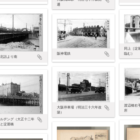
通
同上［淀
臨む）
阪神電鉄
北詰より南
渡辺橋右
大阪停車場（明治三十六年改
所
築）
ルヂング（大正十二年
と淀屋橋