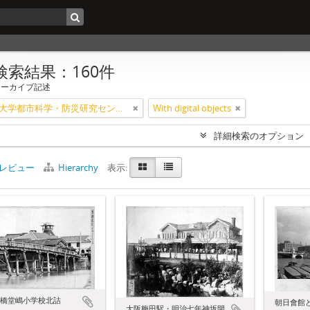
検索結果：160件
アーカイブ記述
大阪公立大学都市科学・防災研究センター
With digital objects
詳細検索のオプション
レビュー
Hierarchy
表示:
橋堂嶋小学校北詰
朝日會館
大阪梅田駅・明治七年神坂開