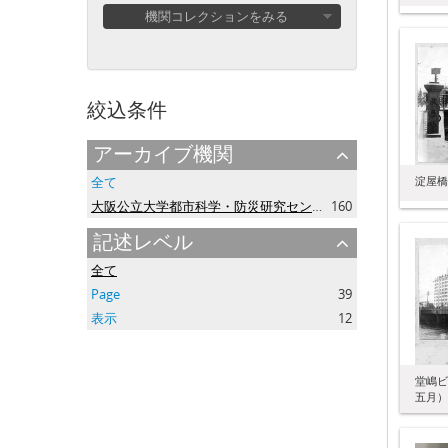
機関コレクションをみる
絞込条件
アーカイブ機関
淀屋橋
全て
大阪公立大学都市科学・防災研究センター
160
記述レベル
全て
Page
39
表示
12
堂嶋ビ
五月）