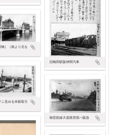
屋橋］（南より北を
旧梅田駅阪神間汽車
手ニ見ゆる米穀取引
御堂筋線大道路突當ハ阪急