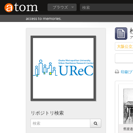
ブラウズ
access to memories.
印刷プ
リポジトリ検索
舊渡邉