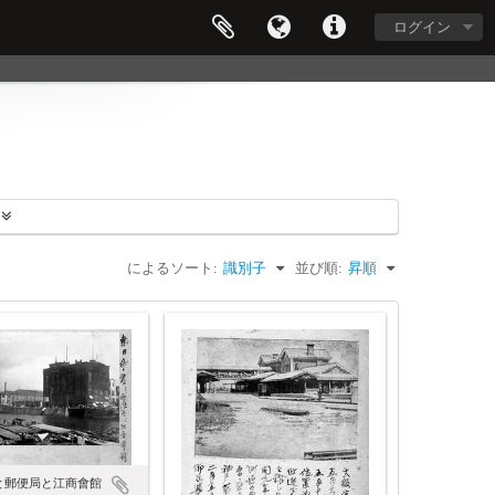
ログイン
によるソート:
識別子
並び順:
昇順
と郵便局と江商會館