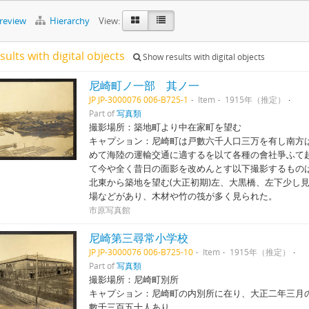
preview
Hierarchy
View:
sults with digital objects
Show results with digital objects
尼崎町ノ一部 其ノ一
JP JP-3000076 006-B725-1
Item
1915年（推定）
Part of
写真類
撮影場所：築地町より中在家町を望む
キャプション：尼崎町は戸數六千人口三万を有し南方
めて海陸の運輸交通に適するを以て各種の會社爭ふて
て今や全く昔日の面影を改めんとす以下撮影するものは
北東から築地を望む(大正初期)左、大黒橋、左下少し
場などがあり、木材や竹の筏が多く見られた。
市原写真館
尼崎第三尋常小学校
JP JP-3000076 006-B725-10
Item
1915年（推定）
Part of
写真類
撮影場所：尼崎町別所
キャプション：尼崎町の内別所に在り、大正二年三月
數千三百五十人あり。