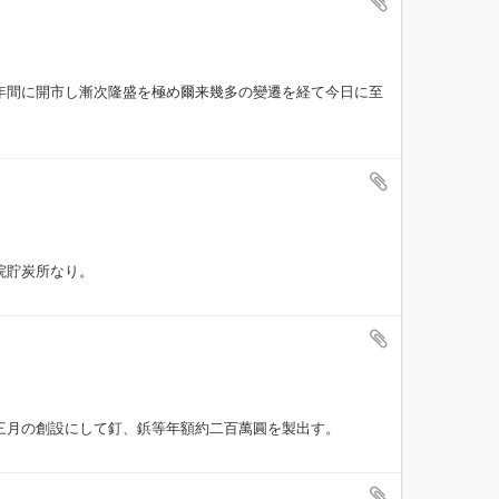
年間に開市し漸次隆盛を極め爾来幾多の變遷を経て今日に至
院貯炭所なり。
三月の創設にして釘、鋲等年額約二百萬圓を製出す。