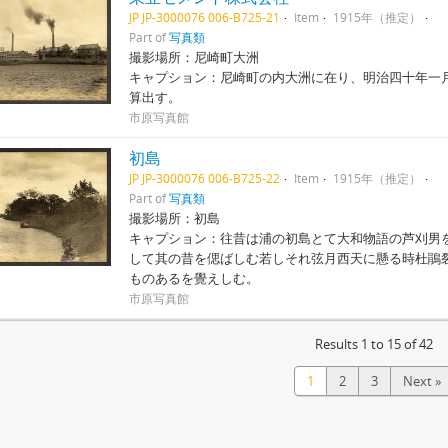
JP JP-3000076 006-B725-21
Item
1915年（推定）
Part of
写真類
撮影場所：尼崎町大洲
キャプション：尼崎町の内大洲に在り、明治四十年一
算出す。
市原写真館
初島
JP JP-3000076 006-B725-22
Item
1915年（推定）
Part of
写真類
撮影場所：初島
キャプション：往昔は浦の初島とて大和物語の芦刈男
して其の昔を偲ばしむ若しそれ弦月西天に懸る時杜鵑
ものあるを覺えしむ。
市原写真館
Results 1 to 15 of 42
1
2
3
Next »