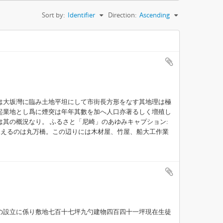
Sort by:
Identifier
Direction:
Ascending
は大坂灣に臨み土地平坦にして市街長方形をなす其地理は極
起業地とし爲に煙突は年年其數を加へ人口亦著るしく増殖し
其の概況なり。 ふるさと「尼崎」のあゆみキャプション:
見えるのは丸万橋。この辺りには木材屋、竹屋、船大工作業
の設立に係り敷地七百十七坪九勺建物四百四十一坪現在生徒