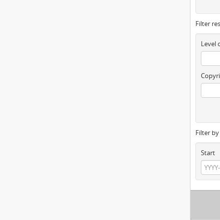
Filter re
Level 
Copyri
Filter b
Start