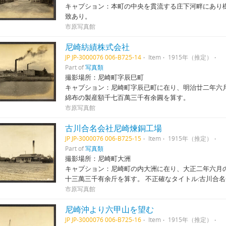
キャプション：本町の中央を貫流する庄下河畔にあり
致あり。
市原写真館
尼崎紡績株式会社
JP JP-3000076 006-B725-14
Item
1915年（推定）
Part of
写真類
撮影場所：尼崎町字辰巳町
キャプション：尼崎町字辰已町に在り、明治廿二年六
綿布の製産額千七百萬三千有余圓を算す。
市原写真館
古川合名会社尼崎煉銅工場
JP JP-3000076 006-B725-15
Item
1915年（推定）
Part of
写真類
撮影場所：尼崎町大洲
キャプション：尼崎町の内大洲に在り、大正二年六月
十三萬三千有余斤を算す。 不正確なタイトル:古川合
市原写真館
尼崎沖より六甲山を望む
JP JP-3000076 006-B725-16
Item
1915年（推定）