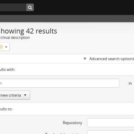
Showing 42 results
chival description
堂
Advanced search option
ults with:
in
new criteria
ults to:
Repository