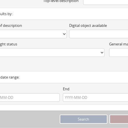
Top-level description
sults by:
of description
Digital object available
ght status
General ma
y date range:
End