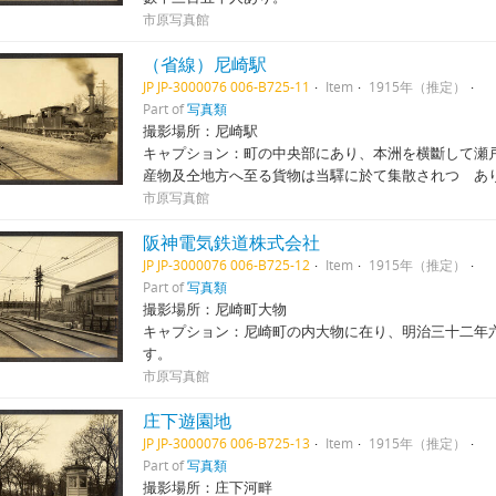
市原写真館
（省線）尼崎駅
JP JP-3000076 006-B725-11
Item
1915年（推定）
Part of
写真類
撮影場所：尼崎駅
キャプション：町の中央部にあり、本洲を横斷して瀬
産物及仝地方へ至る貨物は当驛に於て集散されつゝあ
市原写真館
阪神電気鉄道株式会社
JP JP-3000076 006-B725-12
Item
1915年（推定）
Part of
写真類
撮影場所：尼崎町大物
キャプション：尼崎町の内大物に在り、明治三十二年
す。
市原写真館
庄下遊園地
JP JP-3000076 006-B725-13
Item
1915年（推定）
Part of
写真類
撮影場所：庄下河畔