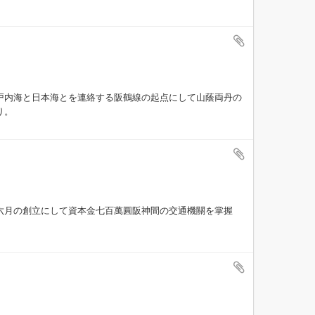
戸内海と日本海とを連絡する阪鶴線の起点にして山蔭両丹の
り。
六月の創立にして資本金七百萬圓阪神間の交通機關を掌握