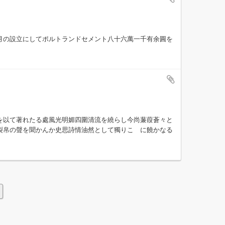
月の設立にしてポルトランドセメント八十六萬一千有余圓を
を以て著れたる處風光明媚四圍清流を繞らし今尚蒹葭蒼々と
裂帛の聲を聞かんか史思詩情油然として獨りこゝに饒かなる