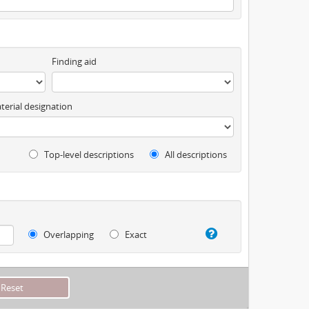
Finding aid
terial designation
Top-level descriptions
All descriptions
Overlapping
Exact