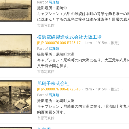
Part of
写真類
撮影場所：尼崎沖
キャプション：六甲の雄姿は本町の背景を飾る唯一の
に沈まんとするの風光に接せは誰か其崇美と壯厳の感
市原写真館
横浜電線製造株式会社大阪工場
JP JP-3000076 006-B725-17
Item
1915年（推定）
Part of
写真類
撮影場所：尼崎町大洲
キャプション：尼崎町の内大洲に在り、大正元年八月
八千有余圓を算す。
市原写真館
旭硝子株式会社
JP JP-3000076 006-B725-18
Item
1915年（推定）
Part of
写真類
撮影場所：尼崎町大洲
キャプション：尼崎町の内大洲に在り、明治四十年九
約百萬圓を算す。
市原写真館