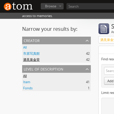
Browse
access to memories.
Narrow your results by:
Ar
creator
酒見泉金
All
市原写真館
42
Find res
酒見泉金堂
42
level of description
All
Add 
Item
41
Fonds
1
Limit res