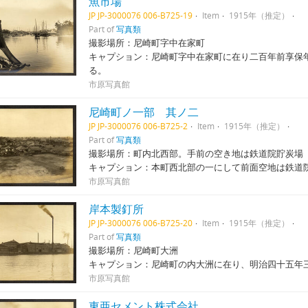
魚市場
JP JP-3000076 006-B725-19
Item
1915年（推定）
Part of
写真類
撮影場所：尼崎町字中在家町
キャプション：尼崎町字中在家町に在り二百年前享保
る。
市原写真館
尼崎町ノ一部 其ノ二
JP JP-3000076 006-B725-2
Item
1915年（推定）
Part of
写真類
撮影場所：町内北西部。手前の空き地は鉄道院貯炭場
キャプション：本町西北部の一にして前面空地は鉄道
市原写真館
岸本製釘所
JP JP-3000076 006-B725-20
Item
1915年（推定）
Part of
写真類
撮影場所：尼崎町大洲
キャプション：尼崎町の内大洲に在り、明治四十五年
市原写真館
東亜セメント株式会社