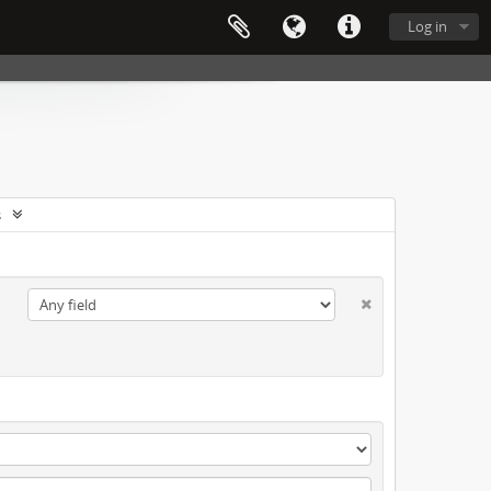
Log in
s