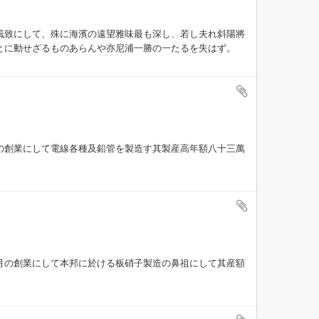
風致にして、殊に海濱の遠望雅味最も深し、若し夫れ斜陽將
とに動せざるものあらんや亦尼浦一勝の一たるを失はず。
の創業にして電線各種及鉛管を製造す其製産高年額八十三萬
月の創業にして本邦に於ける板硝子製造の鼻祖にして其産額