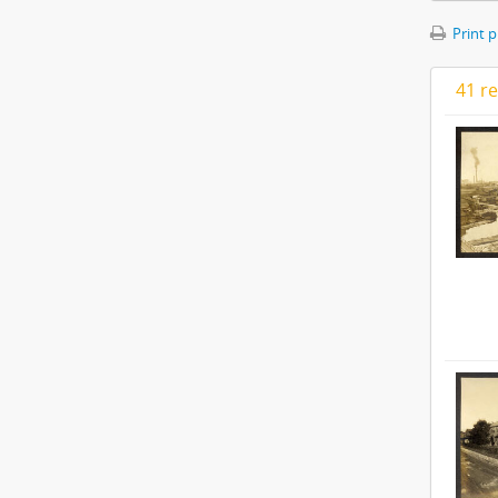
Print 
41 re