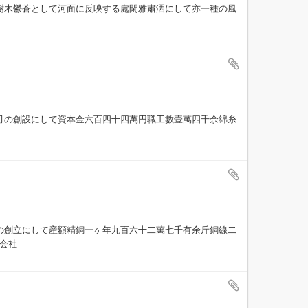
樹木鬱蒼として河面に反映する處閑雅肅洒にして亦一種の風
月の創設にして資本金六百四十四萬円職工數壹萬四千余綿糸
の創立にして産額精銅一ヶ年九百六十二萬七千有余斤銅線二
名会社