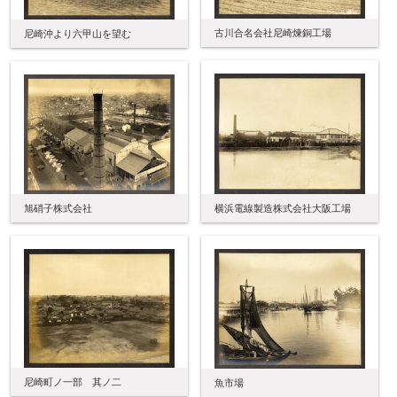
古川合名会社尼崎煉銅工場
尼崎沖より六甲山を望む
横浜電線製造株式会社大阪工場
旭硝子株式会社
尼崎町ノ一部 其ノ二
魚市場